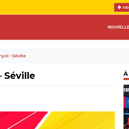
1xb
NOUVELL
yol – Séville
 Séville
À