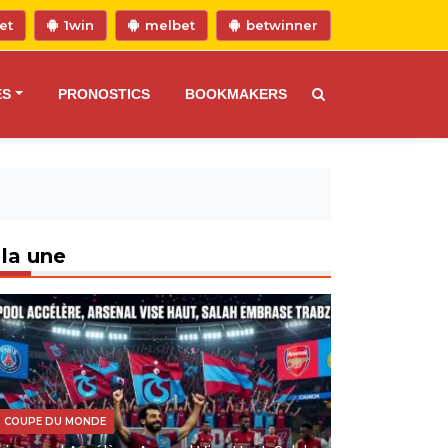
et
1win
melbet
betwinner
ES
PRONOSTICS
BOOKMAKERS
 la une
COUPE DU MONDE