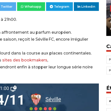
Twitter
Whatsapp
Telegram
Linkedin
à 21h00.
un affrontement au parfum européen.
saison, reçoit le Séville FC, encore irrégulier
C
ourd dans la course aux places continentales.
es
sites des bookmakers
,
iendront enfin à stopper leur longue série noire
É