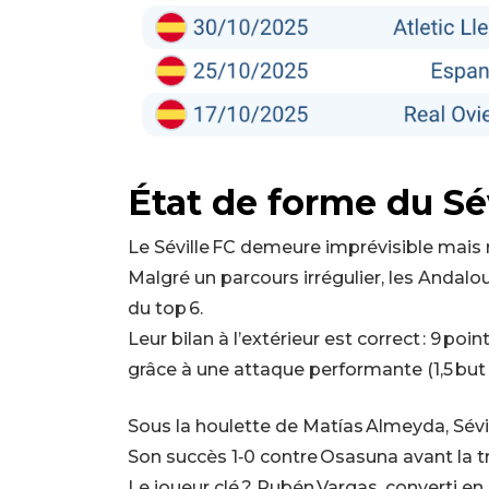
État de forme du Sév
Le Séville FC demeure imprévisible mai
Malgré un parcours irrégulier, les Andalo
du top 6.
Leur bilan à l’extérieur est correct : 9 poin
grâce à une attaque performante (1,5 but
Sous la houlette de Matías Almeyda, Sévill
Son succès 1‑0 contre Osasuna avant la tr
Le joueur clé ? Rubén Vargas, converti en 