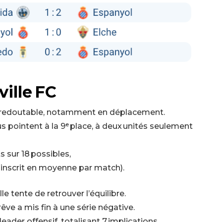
ille FC
s redoutable, notamment en déplacement.
us pointent à la 9ᵉ place, à deux unités seulement
ts sur 18 possibles,
 inscrit en moyenne par match).
e tente de retrouver l’équilibre.
êve a mis fin à une série négative.
leader offensif, totalisant 7 implications