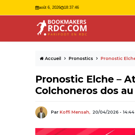
août 6, 2026
18:37:47
Accueil
Pronostics
Pronostic Elch
Pronostic Elche – At
Colchoneros dos au
Par
Koffi Mensah,
20/04/2026 - 14:44