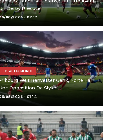
Zamalek Lance Sa Défense Du Titre Avant
Un Derby Précoce
06/08/2026 - 07:13
COUPE DU MONDE
Fribourg Veut Renverser Genk, Porté Par
Une Opposition De Styles
06/08/2026 - 01:14