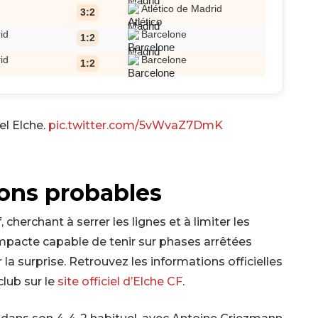
Atlético de Madrid
3:2
id
Barcelone
1:2
id
Barcelone
1:2
el Elche.
pic.twitter.com/5vWvaZ7DmK
ions probables
 cherchant à serrer les lignes et à limiter les
mpacte capable de tenir sur phases arrêtées
la surprise. Retrouvez les informations officielles
club sur le
site officiel d’Elche CF
.