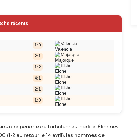
tchs récents
Valencia
1:0
Majorque
2:1
Elche
1:2
Elche
4:1
Elche
2:1
Elche
1:0
dans une période de turbulences inédite. Éliminés
C (1-2 au retour le 14 avril), les hommes de