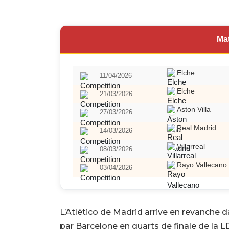
Ma
Elche
11/04/2026
Elche
21/03/2026
Aston Villa
27/03/2026
Real Madrid
14/03/2026
Villarreal
08/03/2026
Rayo Vallecano
03/04/2026
L’Atlético de Madrid arrive en revanche 
par Barcelone en quarts de finale de la LD