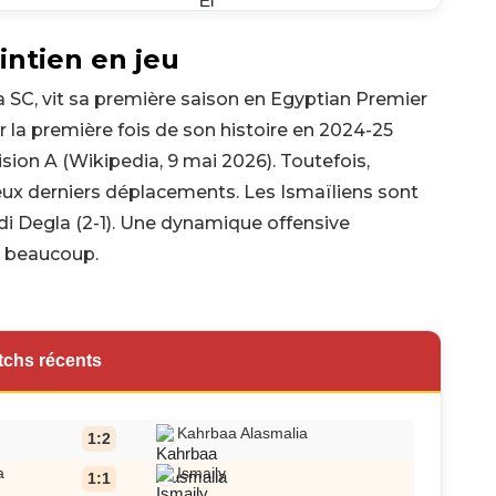
intien en jeu
a SC, vit sa première saison en Egyptian Premier
r la première fois de son histoire en 2024-25
sion A (Wikipedia, 9 mai 2026). Toutefois,
eux derniers déplacements. Les Ismaïliens sont
Wadi Degla (2-1). Une dynamique offensive
e beaucoup.
tchs récents
Kahrbaa Alasmalia
1:2
a
Ismaily
1:1