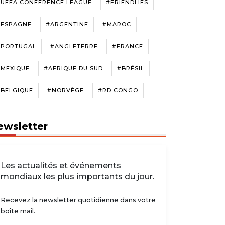
#UEFA CONFERENCE LEAGUE
#FRIENDLIES
#ESPAGNE
#ARGENTINE
#MAROC
#PORTUGAL
#ANGLETERRE
#FRANCE
#MEXIQUE
#AFRIQUE DU SUD
#BRÉSIL
#BELGIQUE
#NORVÈGE
#RD CONGO
ewsletter
Les actualités et événements
mondiaux les plus importants du jour.
Recevez la newsletter quotidienne dans votre
boîte mail.