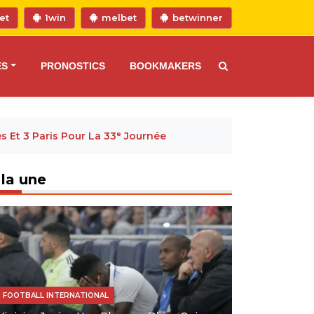
et
1win
melbet
betwinner
ES
PRONOSTICS
BOOKMAKERS
s Et 3 Paris Pour La 33ᵉ Journée
 la une
FOOTBALL INTERNATIONAL