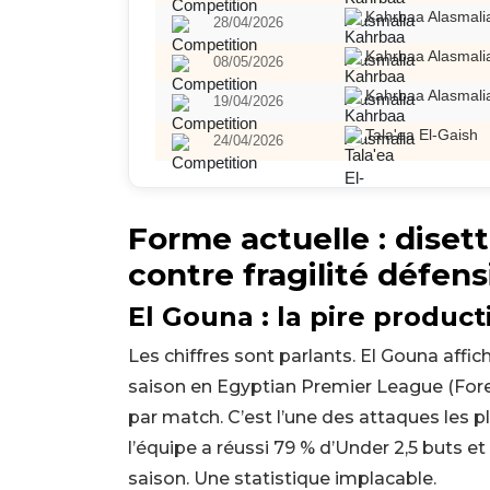
Kahrbaa Alasmali
28/04/2026
Kahrbaa Alasmali
08/05/2026
Kahrbaa Alasmali
19/04/2026
Tala'ea El-Gaish
24/04/2026
Forme actuelle : diset
contre fragilité défen
El Gouna : la pire product
Les chiffres sont parlants. El Gouna aff
saison en Egyptian Premier League (Fore
par match. C’est l’une des attaques les plu
l’équipe a réussi 79 % d’Under 2,5 buts e
saison. Une statistique implacable.