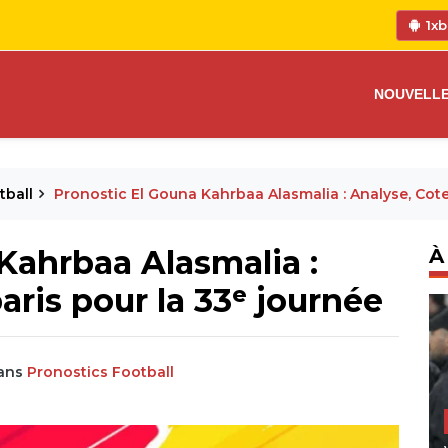
1xb
NOUVELL
tball
Pronostic El Gouna Kahrbaa Alasmalia : Analyse, Cote
Kahrbaa Alasmalia :
À
paris pour la 33ᵉ journée
ans
Pronostics Football