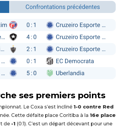
rche ses premiers points
pionnat. Le Coxa s’est incliné
1-0 contre Red
née. Cette défaite place Coritiba à la
16e place
st de
-1
(0:1). C’est un départ décevant pour une