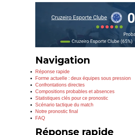
Navigation
Réponse rapide
Forme actuelle : deux équipes sous pression
Confrontations directes
Compositions probables et absences
Statistiques clés pour ce pronostic
Scénario tactique du match
Notre pronostic final
FAQ
Réponse rapide