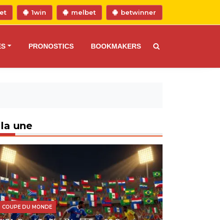
et
1win
melbet
betwinner
ES
PRONOSTICS
BOOKMAKERS
 la une
COUPE DU MONDE