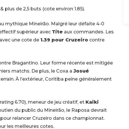
& plus de 2,5 buts (cote environ 1.85).
u mythique Mineirão. Malgré leur défaite 4-0
ffectif supérieur avec
Tite
aux commandes. Les
 avec une cote de
1.39 pour Cruzeiro
contre
ontre Bragantino. Leur forme récente est mitigée
niers matchs. De plus, le Coxa a
Josué
e terrain. À l’extérieur, Coritiba peine généralement
rating 6.70), meneur de jeu créatif, et
Kaiki
soutien du public du Mineirão, le Raposa devrait
1 pour relancer Cruzeiro dans ce championnat.
ur les meilleures cotes.