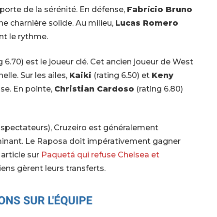
porte de la sérénité. En défense,
Fabrício Bruno
e charnière solide. Au milieu,
Lucas Romero
ent le rythme.
g 6.70) est le joueur clé. Cet ancien joueur de West
le. Sur les ailes,
Kaiki
(rating 6.50) et
Keny
sse. En pointe,
Christian Cardoso
(rating 6.80)
 spectateurs), Cruzeiro est généralement
rminant. Le Raposa doit impérativement gagner
article sur
Paquetá qui refuse Chelsea et
ens gèrent leurs transferts.