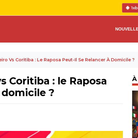
1xb
NOUVELL
iro Vs Coritiba : Le Raposa Peut-Il Se Relancer À Domicile ?
s Coritiba : le Raposa
À
à domicile ?