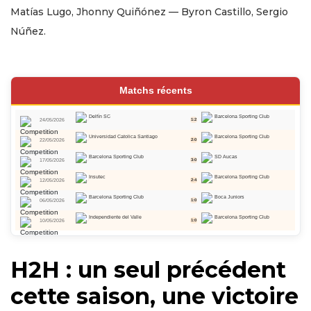
Matías Lugo, Jhonny Quiñónez — Byron Castillo, Sergio
Núñez.
Matchs récents
Delfín SC
Barcelona Sporting Club
24/05/2026
1:2
Universidad Catolica Santiago
Barcelona Sporting Club
22/05/2026
2:0
Barcelona Sporting Club
SD Aucas
17/05/2026
3:0
Insutec
Barcelona Sporting Club
12/05/2026
2:4
Barcelona Sporting Club
Boca Juniors
06/05/2026
1:0
Independiente del Valle
Barcelona Sporting Club
10/05/2026
1:0
H2H : un seul précédent
cette saison, une victoire