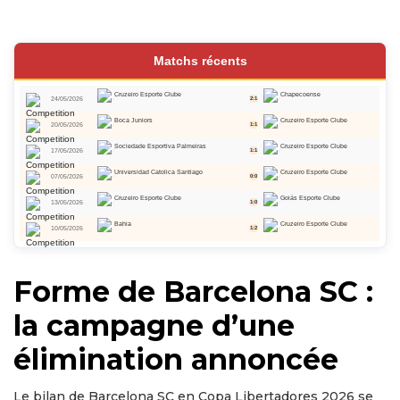
Matchs récents
Cruzeiro Esporte Clube
Chapecoense
24/05/2026
2:1
Boca Juniors
Cruzeiro Esporte Clube
20/05/2026
1:1
Sociedade Esportiva Palmeiras
Cruzeiro Esporte Clube
17/05/2026
1:1
Universidad Catolica Santiago
Cruzeiro Esporte Clube
07/05/2026
0:0
Cruzeiro Esporte Clube
Goiás Esporte Clube
13/05/2026
1:0
Bahia
Cruzeiro Esporte Clube
10/05/2026
1:2
Forme de Barcelona SC :
la campagne d’une
élimination annoncée
Le bilan de Barcelona SC en Copa Libertadores 2026 se