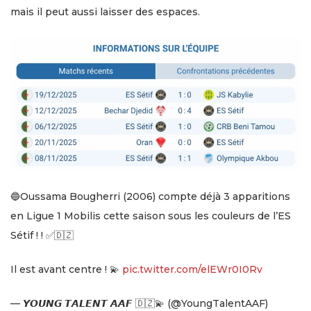
mais il peut aussi laisser des espaces.
🔵Oussama Bougherri (2006) compte déjà 3 apparitions
en Ligue 1 Mobilis cette saison sous les couleurs de l’ES
Sétif ! ! ✅🇩🇿
Il est avant centre ! 💫
pic.twitter.com/elEWr0I0Rv
— 𝙔𝙊𝙐𝙉𝙂 𝙏𝘼𝙇𝙀𝙉𝙏 𝘼𝘼𝙁 🇩🇿💫 (@YoungTalentAAF)