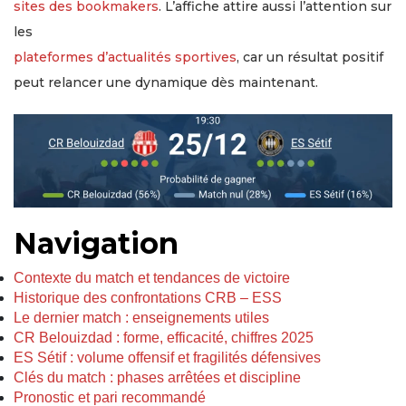
sites des bookmakers
. L’affiche attire aussi l’attention sur
les
plateformes d’actualités sportives
, car un résultat positif
peut relancer une dynamique dès maintenant.
Navigation
Contexte du match et tendances de victoire
Historique des confrontations CRB – ESS
Le dernier match : enseignements utiles
CR Belouizdad : forme, efficacité, chiffres 2025
ES Sétif : volume offensif et fragilités défensives
Clés du match : phases arrêtées et discipline
Pronostic et pari recommandé