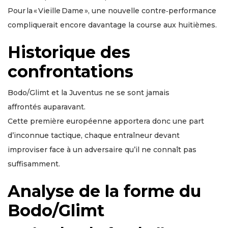
Pour la « Vieille Dame », une nouvelle contre‑performance
compliquerait encore davantage la course aux huitièmes.
Historique des
confrontations
Bodo/Glimt et la Juventus ne se sont jamais
affrontés auparavant.
Cette première européenne apportera donc une part
d’inconnue tactique, chaque entraîneur devant
improviser face à un adversaire qu’il ne connaît pas
suffisamment.
Analyse de la forme du
Bodo/Glimt