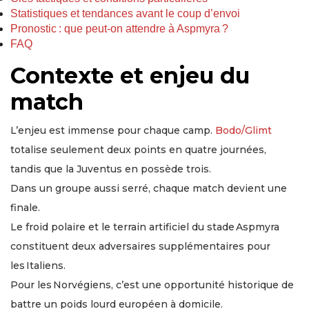
Statistiques et tendances avant le coup d’envoi
Pronostic : que peut‑on attendre à Aspmyra ?
FAQ
Contexte et enjeu du
match
L’enjeu est immense pour chaque camp.
Bodo/Glimt
totalise seulement deux points en quatre journées,
tandis que la Juventus en possède trois.
Dans un groupe aussi serré, chaque match devient une
finale.
Le froid polaire et le terrain artificiel du stade Aspmyra
constituent deux adversaires supplémentaires pour
les Italiens.
Pour les Norvégiens, c’est une opportunité historique de
battre un poids lourd européen à domicile.