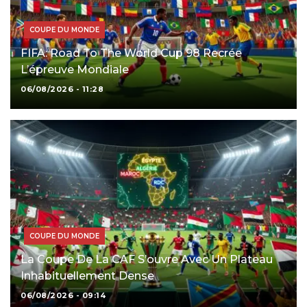
COUPE DU MONDE
FIFA: Road To The World Cup 98 Recrée
L’épreuve Mondiale
06/08/2026 - 11:28
COUPE DU MONDE
La Coupe De La CAF S’ouvre Avec Un Plateau
Inhabituellement Dense
06/08/2026 - 09:14