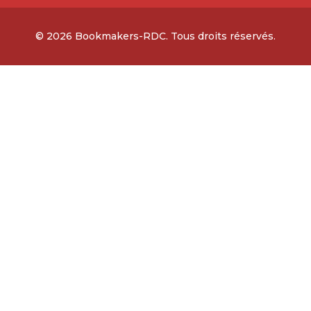
© 2026
Bookmakers-RDC
. Tous droits réservés.