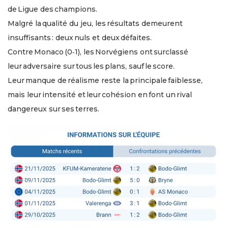
de Ligue des champions.
Malgré la qualité du jeu, les résultats demeurent
insuffisants : deux nuls et deux défaites.
Contre Monaco (0‑1), les Norvégiens ont surclassé
leur adversaire sur tous les plans, sauf le score.
Leur manque de réalisme reste la principale faiblesse,
mais leur intensité et leur cohésion en font un rival
dangereux sur ses terres.