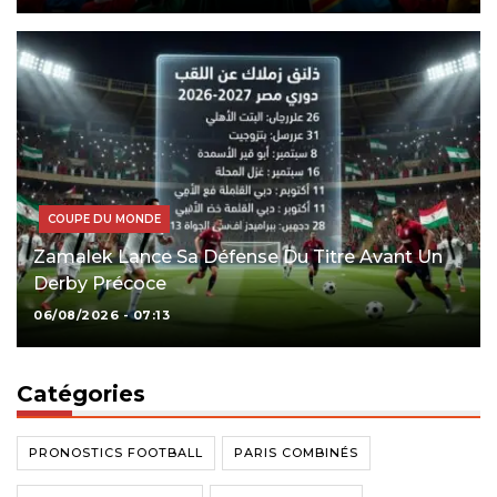
COUPE DU MONDE
Zamalek Lance Sa Défense Du Titre Avant Un
Derby Précoce
06/08/2026 - 07:13
Catégories
PRONOSTICS FOOTBALL
PARIS COMBINÉS