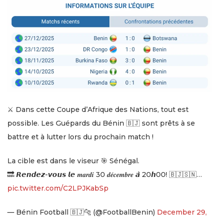
⚔️ Dans cette Coupe d’Afrique des Nations, tout est
possible. Les Guépards du Bénin 🇧🇯 sont prêts à se
battre et à lutter lors du prochain match !
La cible est dans le viseur 🎯 Sénégal.
🔜 𝙍𝙚𝙣𝙙𝙚𝙯-𝙫𝙤𝙪𝙨 𝙡𝙚 𝒎𝒂𝒓𝒅𝒊 30 𝒅𝒆́𝒄𝒆𝒎𝒃𝒓𝒆 𝙖̀ 20𝙝00! 🇧🇯🇸🇳…
pic.twitter.com/C2LPJKabSp
— Bénin Football 🇧🇯🐆 (@FootballBenin)
December 29,