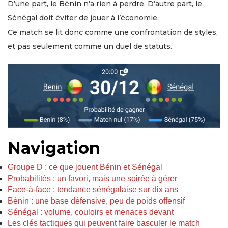
D’une part, le Bénin n’a rien à perdre. D’autre part, le
Sénégal doit éviter de jouer à l’économie.
Ce match se lit donc comme une confrontation de styles,
et pas seulement comme un duel de statuts.
Navigation
Groupe D : ce que jouent Bénin et Sénégal
Probabilités : un favori, mais une soirée à gérer
Face-à-face : tendance sénégalaise sur dix ans
Bénin : une base défensive, peu de poids offensif
Sénégal : volume, couloirs et menaces devant
Les clés tactiques qui peuvent faire basculer le match