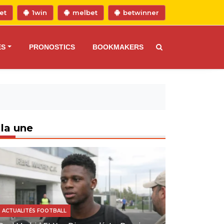
et
1win
melbet
betwinner
ES
PRONOSTICS
BOOKMAKERS
 la une
ACTUALITÉS FOOTBALL