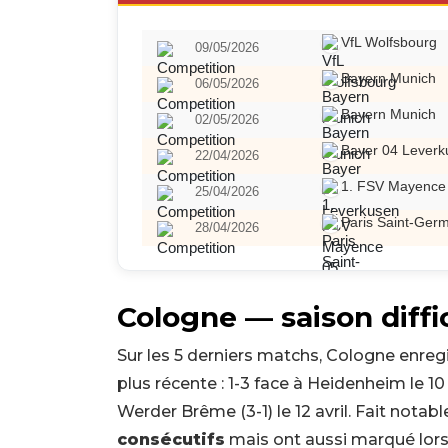
VfL Wolfsbourg
09/05/2026
Bayern Munich
06/05/2026
Bayern Munich
02/05/2026
Bayer 04 Leverk
22/04/2026
1. FSV Mayence
25/04/2026
Paris Saint-Ger
28/04/2026
Cologne — saison diffi
Sur les 5 derniers matchs, Cologne enregist
plus récente : 1-3 face à Heidenheim le 
Werder Brême (3-1) le 12 avril. Fait notabl
consécutifs
mais ont aussi marqué lors d