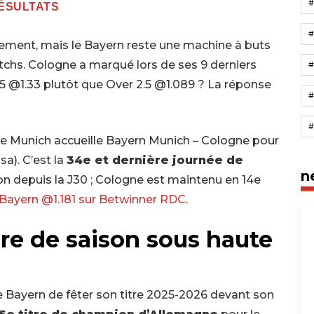
ÉSULTATS
sement, mais le Bayern reste une machine à buts
atchs. Cologne a marqué lors de ses 9 derniers
.5 @1.33 plutôt que Over 2.5 @1.089 ? La réponse
a de Munich accueille Bayern Munich – Cologne pour
a). C’est la
34e et dernière journée de
n
on depuis la J30 ; Cologne est maintenu en 14e
u Bayern @1.181 sur Betwinner RDC
.
ure de saison sous haute
e Bayern de fêter son titre 2025-2026 devant son