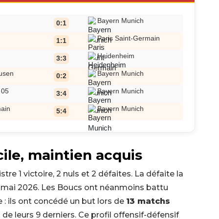
Bayern Munich
0:1
Paris Saint-Germain
1:1
Heidenheim
3:3
usen
Bayern Munich
0:2
 05
Bayern Munich
3:4
main
Bayern Munich
5:4
cile, maintien acquis
re 1 victoire, 2 nuls et 2 défaites. La défaite la
10 mai 2026. Les Boucs ont néanmoins battu
e : ils ont concédé un but lors de
13 matchs
e leurs 9 derniers. Ce profil offensif-défensif