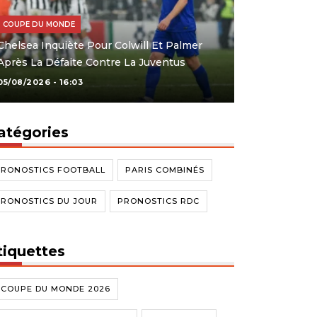
COUPE DU MONDE
Chelsea Inquiète Pour Colwill Et Palmer
Après La Défaite Contre La Juventus
05/08/2026 - 16:03
atégories
PRONOSTICS FOOTBALL
PARIS COMBINÉS
PRONOSTICS DU JOUR
PRONOSTICS RDC
tiquettes
#COUPE DU MONDE 2026