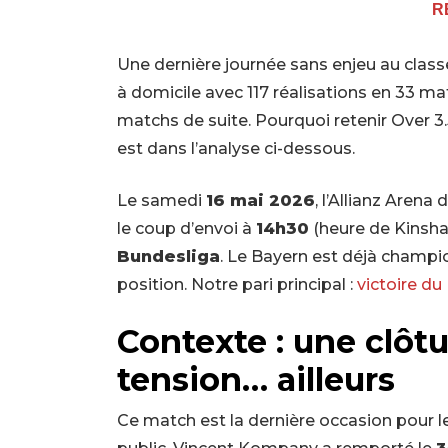
R
Une dernière journée sans enjeu au clas
à domicile avec 117 réalisations en 33 m
matchs de suite. Pourquoi retenir Over 3
est dans l’analyse ci-dessous.
Le samedi
16 mai 2026
, l’Allianz Aren
le coup d’envoi à
14h30
(heure de Kinshas
Bundesliga
. Le Bayern est déjà champi
position. Notre pari principal :
victoire d
Contexte : une clôt
tension… ailleurs
Ce match est la dernière occasion pour l