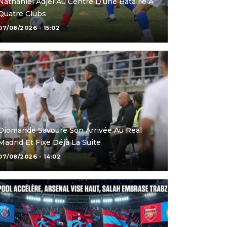
Nathaniel Adjei Au Centre D’une Bataille À
Quatre Clubs
07/08/2026 - 15:02
Diomande Savoure Son Arrivée Au Real
Madrid Et Fixe Déjà La Suite
07/08/2026 - 14:02