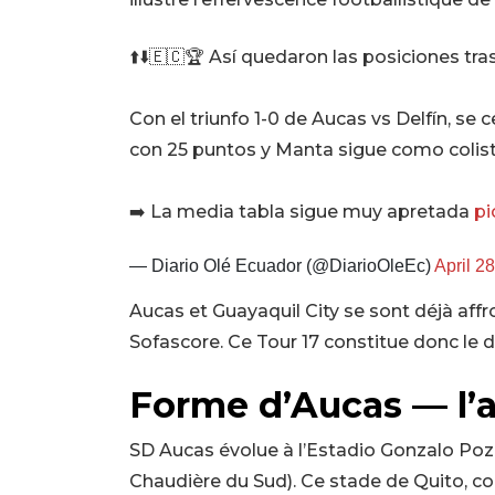
⬆️⬇️🇪🇨🏆 Así quedaron las posiciones tras
Con el triunfo 1-0 de Aucas vs Delfín, se c
con 25 puntos y Manta sigue como colista 
➡️ La media tabla sigue muy apretada
pi
— Diario Olé Ecuador (@DiarioOleEc)
April 2
Aucas et Guayaquil City se sont déjà aff
Sofascore. Ce Tour 17 constitue donc le d
Forme d’Aucas — l’
SD Aucas évolue à l’Estadio Gonzalo Poz
Chaudière du Sud). Ce stade de Quito, co