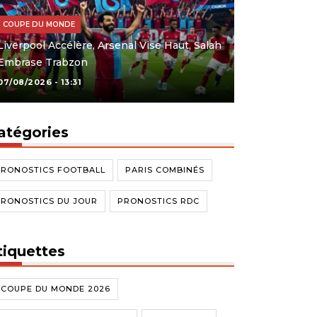
COUPE DU MONDE
Liverpool Accélère, Arsenal Vise Haut, Salah
Embrase Trabzon
07/08/2026 - 13:31
atégories
PRONOSTICS FOOTBALL
PARIS COMBINÉS
PRONOSTICS DU JOUR
PRONOSTICS RDC
tiquettes
#COUPE DU MONDE 2026