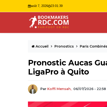
août 7, 2026
23:01:40
Accueil
Pronostics
Paris Combiné
Pronostic Aucas Guay
LigaPro à Quito
Par
Koffi Mensah,
06/07/2026 - 22:58