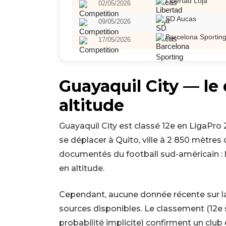
Libertad Loja
02/05/2026
SD Aucas
09/05/2026
Barcelona Sportin
17/05/2026
Guayaquil City — le
altitude
Guayaquil City est classé 12e en LigaPro 
se déplacer à Quito, ville à 2 850 mètres 
documentés du football sud-américain :
en altitude.
Cependant, aucune donnée récente sur la
sources disponibles. Le classement (12e s
probabilité implicite) confirment un club 