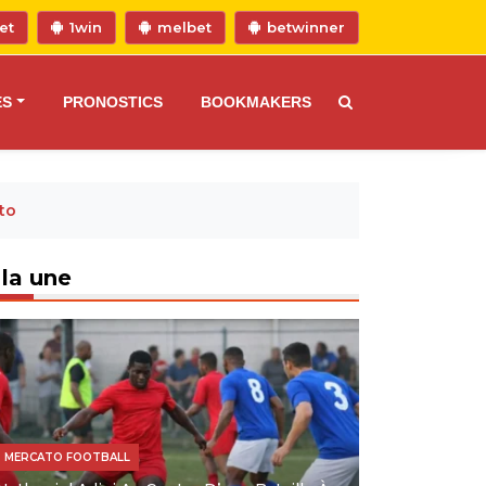
et
1win
melbet
betwinner
ES
PRONOSTICS
BOOKMAKERS
ito
 la une
MERCATO FOOTBALL