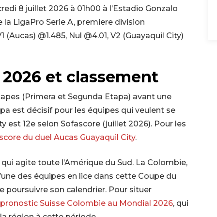
redi 8 juillet 2026 à 01h00 à l’Estadio Gonzalo
 la LigaPro Serie A, premiere division
1 (Aucas) @1.485, Nul @4.01, V2 (Guayaquil City)
 2026 et classement
tapes (Primera et Segunda Etapa) avant une
pa est décisif pour les équipes qui veulent se
y est 12e selon Sofascore (juillet 2026). Pour les
ascore du duel Aucas Guayaquil City
.
 qui agite toute l’Amérique du Sud. La Colombie,
 l’une des équipes en lice dans cette Coupe du
poursuivre son calendrier. Pour situer
 pronostic Suisse Colombie au Mondial 2026
, qui
 la région à cette période.