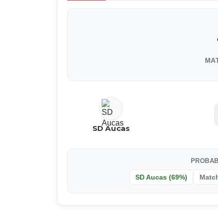
MA
SD Aucas
PROBAB
SD Aucas (69%)
Match