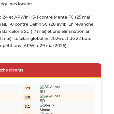
 équipes locales.
l24 et APWin) : 3-1 contre Manta FC (25 mai
ai), 1-0 contre Delfin SC (28 avril). En revanche,
e Barcelona SC (17 mai) et une élimination en
 mai). Le bilan global en 2026 est de 22 buts
pétitions (APWin, 29 mai 2026).
tchs récents
SD Aucas
0:3
SD Aucas
0:0
Manta
3:1