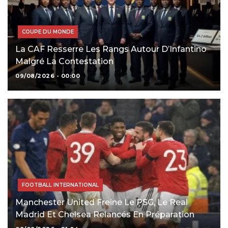
COUPE DU MONDE
La CAF Resserre Les Rangs Autour D’Infantino
Malgré La Contestation
09/08/2026 - 00:00
FOOTBALL INTERNATIONAL
Manchester United Freine Le PSG, Le Real
Madrid Et Chelsea Relancés En Préparation