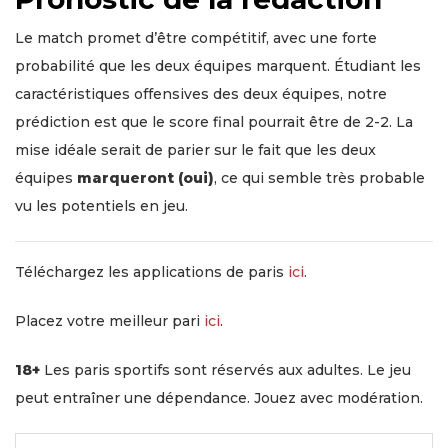
Le match promet d’être compétitif, avec une forte
probabilité que les deux équipes marquent. Étudiant les
caractéristiques offensives des deux équipes, notre
prédiction est que le score final pourrait être de 2-2. La
mise idéale serait de parier sur le fait que les deux
équipes
marqueront (oui)
, ce qui semble très probable
vu les potentiels en jeu.
Téléchargez les applications de paris
ici
.
Placez votre meilleur pari
ici
.
18+
Les paris sportifs sont réservés aux adultes. Le jeu
peut entraîner une dépendance. Jouez avec modération.