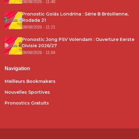
08/08/2026 - 11:40
Pronostic Goiás Londrina : Série B Brésilienne,
Rodada 21
08/08/2026 - 11:21
Pronostic Jong PSV Volendam : Ouverture Eerste
Divisie 2026/27
08/08/2026 - 11:04
Navigation
Meilleurs Bookmakers
Nouvelles Sportives
Pronostics Gratuits