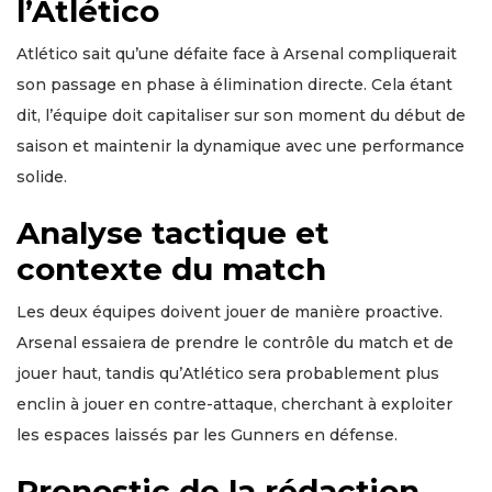
l’Atlético
Atlético sait qu’une défaite face à Arsenal compliquerait
son passage en phase à élimination directe. Cela étant
dit, l’équipe doit capitaliser sur son moment du début de
saison et maintenir la dynamique avec une performance
solide.
Analyse tactique et
contexte du match
Les deux équipes doivent jouer de manière proactive.
Arsenal essaiera de prendre le contrôle du match et de
jouer haut, tandis qu’Atlético sera probablement plus
enclin à jouer en contre-attaque, cherchant à exploiter
les espaces laissés par les Gunners en défense.
Pronostic de la rédaction