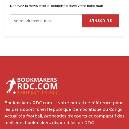
Recevez la newsletter quotidienne dans votre boîte mail.
S'INSCRIRE
Bookmakers-RDC.com — votre portail de référence pour
les paris sportifs en République Démocratique du Congo.
Actualités football, pronostics d'experts et comparatif des
meilleurs bookmakers disponibles en RDC.