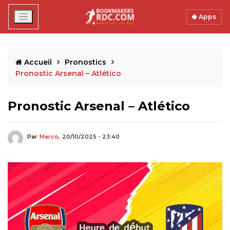
Apps
Accueil
Pronostics
Pronostic Arsenal – Atlético
Pronostic Arsenal – Atlético
Par
Marco,
20/10/2025 - 23:40