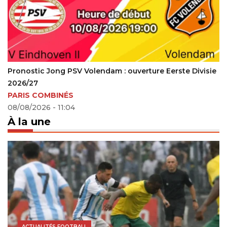
ure Eerste Divisie
Pronostic Pisa 1909 – Lazio
29/10/2025 - 15:47
À la une
ACTUALITÉS FOOTBALL