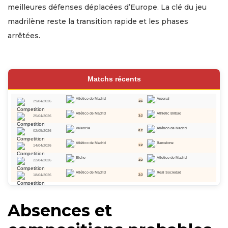
meilleures défenses déplacées d’Europe. La clé du jeu
madrilène reste la transition rapide et les phases
arrêtées.
Matchs récents
Atlético de Madrid
Arsenal
29/04/2026
1:1
Atlético de Madrid
Athletic Bilbao
25/04/2026
3:2
Valencia
Atlético de Madrid
02/05/2026
0:2
Atlético de Madrid
Barcelone
14/04/2026
1:2
Elche
Atlético de Madrid
22/04/2026
3:2
Atlético de Madrid
Real Sociedad
18/04/2026
2:3
Absences et