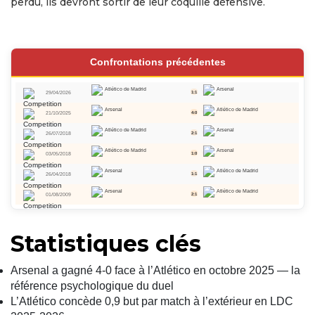
perdu, ils devront sortir de leur coquille défensive.
Confrontations précédentes
Atlético de Madrid
Arsenal
29/04/2026
1:1
Arsenal
Atlético de Madrid
21/10/2025
4:0
Atlético de Madrid
Arsenal
26/07/2018
2:1
Atlético de Madrid
Arsenal
03/05/2018
1:0
Arsenal
Atlético de Madrid
26/04/2018
1:1
Arsenal
Atlético de Madrid
01/08/2009
2:1
Statistiques clés
Arsenal a gagné 4-0 face à l’Atlético en octobre 2025 — la
référence psychologique du duel
L’Atlético concède 0,9 but par match à l’extérieur en LDC