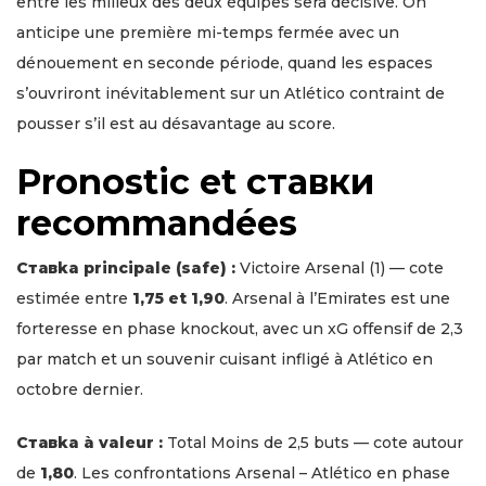
entre les milieux des deux équipes sera décisive. On
anticipe une première mi-temps fermée avec un
dénouement en seconde période, quand les espaces
s’ouvriront inévitablement sur un Atlético contraint de
pousser s’il est au désavantage au score.
Pronostic et ставки
recommandées
Ставka principale (safe) :
Victoire Arsenal (1) — cote
estimée entre
1,75 et 1,90
. Arsenal à l’Emirates est une
forteresse en phase knockout, avec un xG offensif de 2,3
par match et un souvenir cuisant infligé à Atlético en
octobre dernier.
Ставka à valeur :
Total Moins de 2,5 buts — cote autour
de
1,80
. Les confrontations Arsenal – Atlético en phase