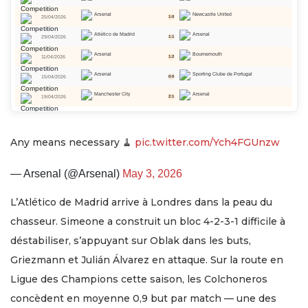
Arsenal
Newcastle United
25/04/2026
1:0
Atlético de Madrid
Arsenal
29/04/2026
1:1
Arsenal
Bournemouth
11/04/2026
1:2
Arsenal
Sporting Clube de Portugal
15/04/2026
0:0
Manchester City
Arsenal
19/04/2026
2:1
Any means necessary 🧹
pic.twitter.com/Ych4FGUnzw
— Arsenal (@Arsenal)
May 3, 2026
L’Atlético de Madrid arrive à Londres dans la peau du
chasseur. Simeone a construit un bloc 4-2-3-1 difficile à
déstabiliser, s’appuyant sur Oblak dans les buts,
Griezmann et Julián Álvarez en attaque. Sur la route en
Ligue des Champions cette saison, les Colchoneros
concèdent en moyenne 0,9 but par match — une des