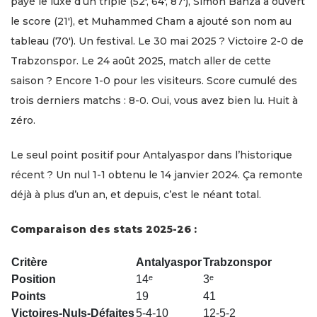
payé le luxe d’un triplé (52′, 64′, 87′), Simon Banza a ouvert
le score (21′), et Muhammed Cham a ajouté son nom au
tableau (70′). Un festival. Le 30 mai 2025 ? Victoire 2-0 de
Trabzonspor. Le 24 août 2025, match aller de cette
saison ? Encore 1-0 pour les visiteurs. Score cumulé des
trois derniers matchs : 8-0. Oui, vous avez bien lu. Huit à
zéro.
Le seul point positif pour Antalyaspor dans l’historique
récent ? Un nul 1-1 obtenu le 14 janvier 2024. Ça remonte
déjà à plus d’un an, et depuis, c’est le néant total.
Comparaison des stats 2025-26 :
Critère
Antalyaspor
Trabzonspor
Position
14ᵉ
3ᵉ
Points
19
41
Victoires-Nuls-Défaites
5-4-10
12-5-2