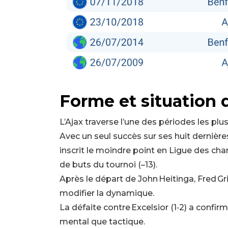
Forme et situation d
L’Ajax traverse l’une des périodes les pl
Avec un seul succès sur ses huit dernières
inscrit le moindre point en Ligue des ch
de buts du tournoi (–13).
Après le départ de John Heitinga, Fred 
modifier la dynamique.
La défaite contre Excelsior (1‑2) a confirmé
mental que tactique.