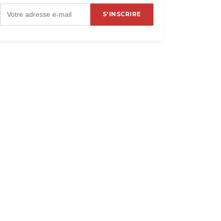
S'INSCRIRE