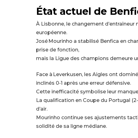
État actuel de Benf
À Lisbonne, le changement d’entraîneur n
européenne.
José Mourinho a stabilisé Benfica en cha
prise de fonction,
mais la Ligue des champions demeure un d
Face à Leverkusen, les Aigles ont dominé le
inclinés 0‑1 après une erreur défensive.
Cette inefficacité symbolise leur manqu
La qualification en Coupe du Portugal (2
d’air.
Mourinho continue ses ajustements tactiqu
solidité de sa ligne médiane.