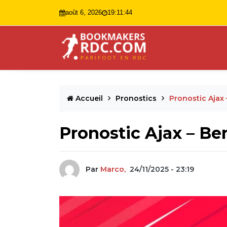
août 6, 2026
19:11:45
Accueil
Pronostics
Pronostic Ajax 
Pronostic Ajax – Be
Par
Marco,
24/11/2025 - 23:19