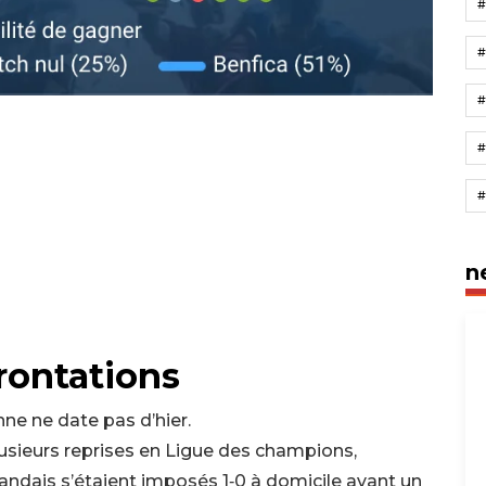
n
rontations
enne ne date pas d’hier.
usieurs reprises en Ligue des champions,
andais s’étaient imposés 1‑0 à domicile avant un