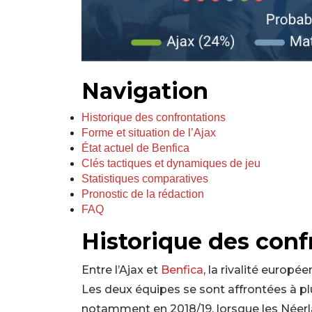
Navigation
Historique des confrontations
Forme et situation de l’Ajax
État actuel de Benfica
Clés tactiques et dynamiques de jeu
Statistiques comparatives
Pronostic de la rédaction
FAQ
Historique des conf
Entre l’Ajax et
Benfica
, la rivalité europé
Les deux équipes se sont affrontées à pl
notamment en 2018/19, lorsque les Néerl