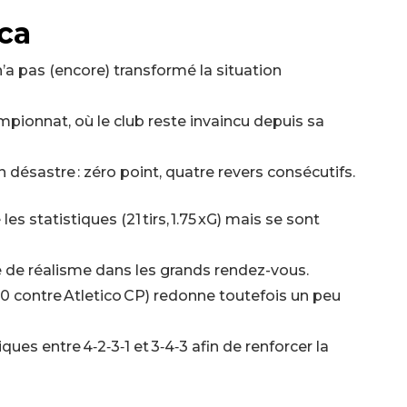
ica
’a pas (encore) transformé la situation
mpionnat, où le club reste invaincu depuis sa
ésastre : zéro point, quatre revers consécutifs.
s statistiques (21 tirs, 1.75 xG) mais se sont
e de réalisme dans les grands rendez-vous.
‑0 contre Atletico CP) redonne toutefois un peu
es entre 4‑2‑3‑1 et 3‑4‑3 afin de renforcer la