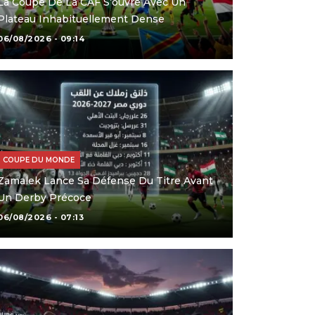
La Coupe De La CAF S’ouvre Avec Un
Plateau Inhabituellement Dense
06/08/2026 - 09:14
COUPE DU MONDE
Zamalek Lance Sa Défense Du Titre Avant
Un Derby Précoce
06/08/2026 - 07:13