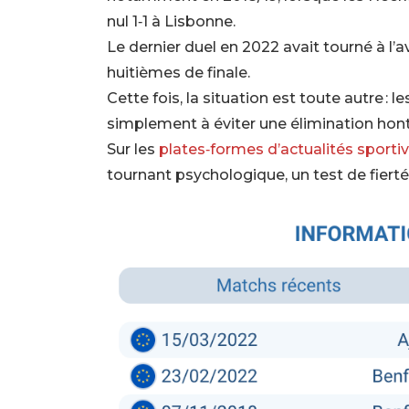
nul 1‑1 à Lisbonne.
Le dernier duel en 2022 avait tourné à l’
huitièmes de finale.
Cette fois, la situation est toute autre :
simplement à éviter une élimination hon
Sur les
plates‑formes d’actualités sporti
tournant psychologique, un test de fierté