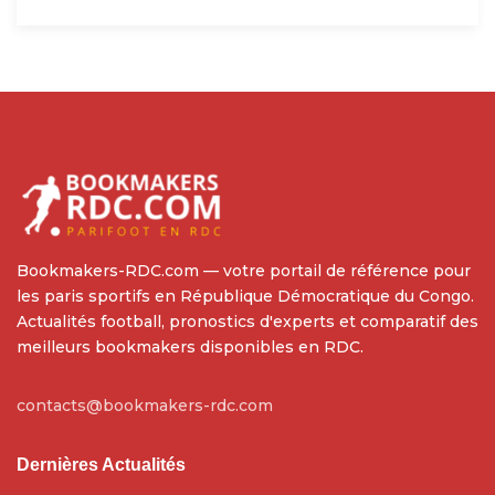
Bookmakers-RDC.com — votre portail de référence pour
les paris sportifs en République Démocratique du Congo.
Actualités football, pronostics d'experts et comparatif des
meilleurs bookmakers disponibles en RDC.
contacts@bookmakers-rdc.com
Dernières Actualités