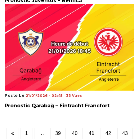
Pronostic Juventus – Benfica
Posté Le
21/01/2026 - 02:45
33 Vues
Pronostic Qarabağ – Eintracht Francfort
Posts
«
1
…
39
40
41
42
43