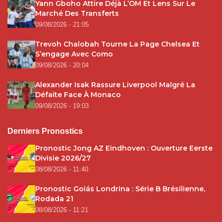
Yann Gboho Attire Déjà L’OM Et Lens Sur Le
Marché Des Transferts
09/08/2026 - 21:05
Trevoh Chalobah Tourne La Page Chelsea Et
S’engage Avec Como
09/08/2026 - 20:04
Alexander Isak Rassure Liverpool Malgré La
Défaite Face À Monaco
09/08/2026 - 19:03
Derniers Pronostics
Pronostic Jong AZ Eindhoven : Ouverture Eerste
Divisie 2026/27
08/08/2026 - 11:40
Pronostic Goiás Londrina : Série B Brésilienne,
Rodada 21
08/08/2026 - 11:21