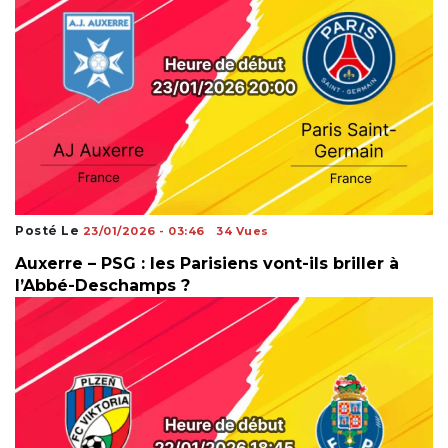
Posté Le
23/01/2026 - 03:46
34 Vues
Auxerre – PSG : les Parisiens vont-ils briller à
l’Abbé-Deschamps ?