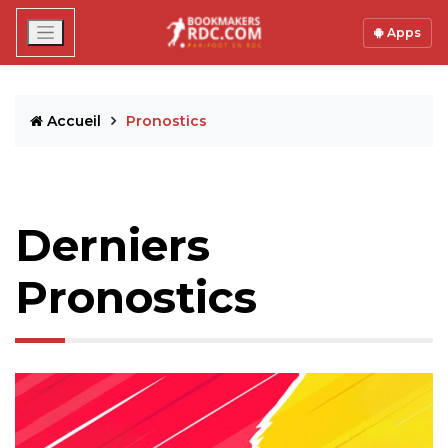
Apps
Accueil
Pronostics
Derniers
Pronostics