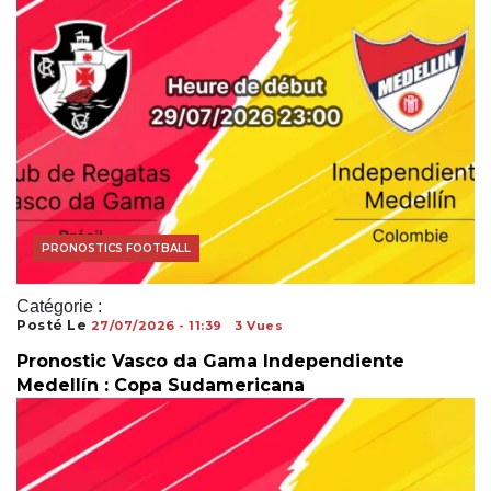
PARIS COMBINÉS
PRONOSTICS FOOTBALL
Catégorie :
Posté Le
27/07/2026 - 11:39
3 Vues
Pronostic Vasco da Gama Independiente
Medellín : Copa Sudamericana