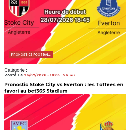
PRONOSTICS DU JOUR
PRONOSTICS FOOTBALL
Catégorie :
Posté Le
26/07/2026 - 18:03
5 Vues
Pronostic Stoke City vs Everton : les Toffees en
favori au bet365 Stadium