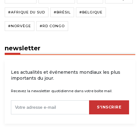
#AFRIQUE DU SUD
#BRÉSIL
#BELGIQUE
#NORVÈGE
#RD CONGO
newsletter
Les actualités et événements mondiaux les plus
importants du jour.
Recevez la newsletter quotidienne dans votre boîte mail.
S'INSCRIRE