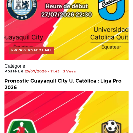
PARIS COMBINÉS
PRONOSTICS FOOTBALL
Catégorie :
Posté Le
25/07/2026 - 11:43
3 Vues
Pronostic Guayaquil City U. Católica : Liga Pro
2026