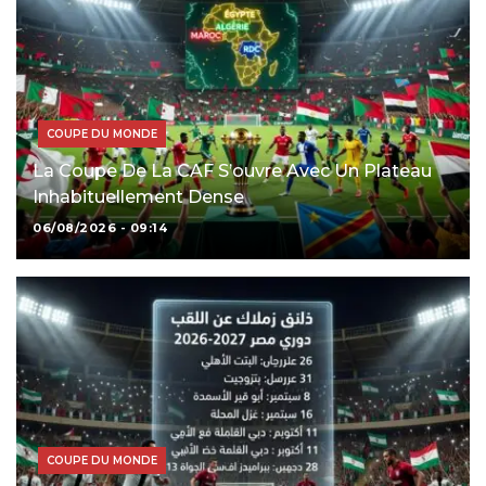
COUPE DU MONDE
La Coupe De La CAF S’ouvre Avec Un Plateau
Inhabituellement Dense
06/08/2026 - 09:14
COUPE DU MONDE