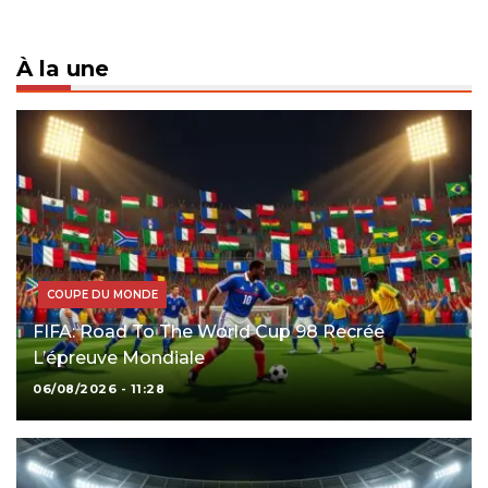
À la une
COUPE DU MONDE
FIFA: Road To The World Cup 98 Recrée
L’épreuve Mondiale
06/08/2026 - 11:28