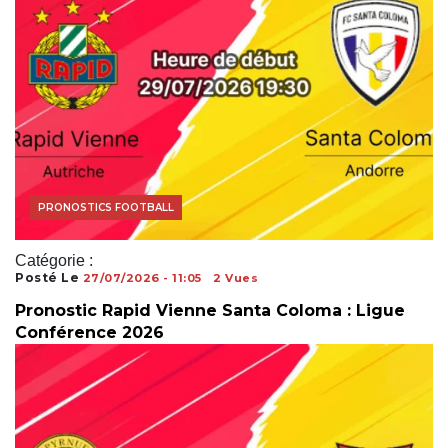
PARIS COMBINÉS
PRONOSTICS FOOTBALL
Catégorie :
Posté Le
27/07/2026 - 11:05
2 Vues
Pronostic Rapid Vienne Santa Coloma : Ligue
Conférence 2026