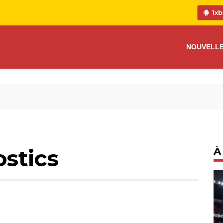
1xb
NOUVELL
stics
À