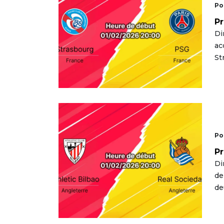
Po
Pr
Di
ac
St
Po
Pr
Di
de
de