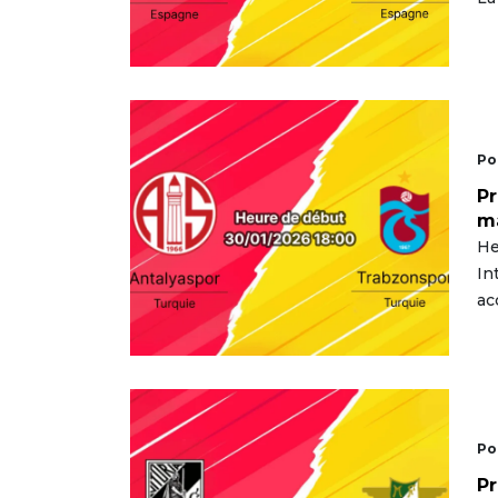
Po
Pr
ma
He
In
ac
Po
Pr