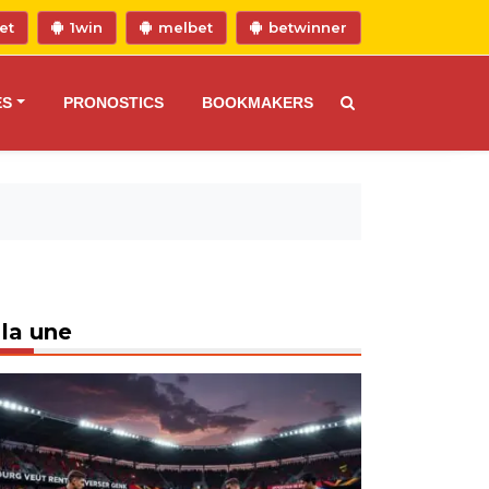
et
1win
melbet
betwinner
ES
PRONOSTICS
BOOKMAKERS
 la une