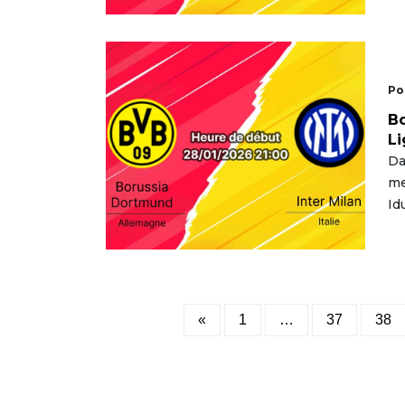
Po
Bo
Li
Da
me
Id
«
1
…
37
38