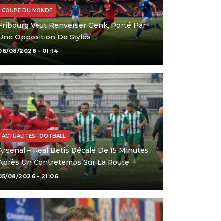
COUPE DU MONDE
Fribourg Veut Renverser Genk, Porté Par
Une Opposition De Styles
06/08/2026 - 01:14
ACTUALITÉS FOOTBALL
Arsenal – Real Betis Décalé De 15 Minutes
Après Un Contretemps Sur La Route
05/08/2026 - 21:06