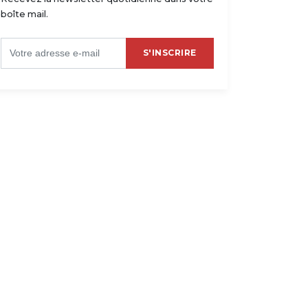
boîte mail.
S'INSCRIRE