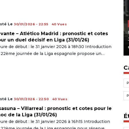
sté Le
30/01/2026 - 22:55
40 Vues
vante – Atlético Madrid : pronostic et cotes
ur un duel décisif en Liga (31/01/26)
ure de début : le 31 janvier 2026 à 18h30 Introduction
 22ème journée de la Liga espagnole propose un…
C
sté Le
30/01/2026 - 22:50
40 Vues
asuna – Villarreal : pronostic et cotes pour le
oc de la Liga (31/01/26)
É
ure de début : le 31 janvier 2026 à 16h15 Introduction
 22ème journée de la Liga espagnole nous réserve…