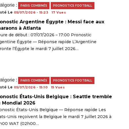
tégorie :
PARIS COMBINÉS
PRONOSTICS FOOTBALL
sté Le
05/07/2026 - 15:23
17 Vues
onostic Argentine Égypte : Messi face aux
araons à Atlanta
ure de début : 07/07/2026 – 17:00 Pronostic
gentine Égypte — Réponse rapide L’Argentine
fronte l’Égypte le mardi 7 juillet 2026…
tégorie :
PARIS COMBINÉS
PRONOSTICS FOOTBALL
sté Le
05/07/2026 - 15:10
15 Vues
onostic États-Unis Belgique : Seattle tremble
 Mondial 2026
onostic États-Unis Belgique — Réponse rapide Les
ats-Unis reçoivent la Belgique le mardi 7 juillet 2026 à
h00 WAT (02h00…