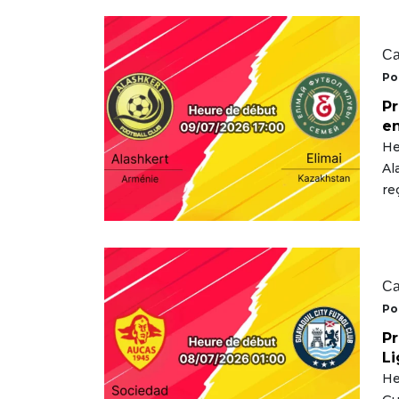
Ca
Po
Pr
en
He
Al
re
Ca
Po
Pr
Li
He