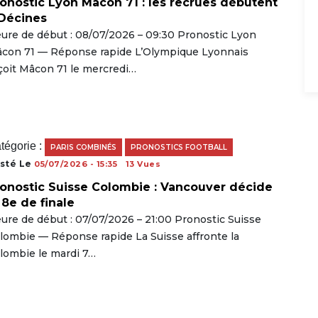
onostic Lyon Mâcon 71 : les recrues débutent
Décines
ure de début : 08/07/2026 – 09:30 Pronostic Lyon
con 71 — Réponse rapide L’Olympique Lyonnais
çoit Mâcon 71 le mercredi…
tégorie :
PARIS COMBINÉS
PRONOSTICS FOOTBALL
sté Le
05/07/2026 - 15:35
13 Vues
onostic Suisse Colombie : Vancouver décide
 8e de finale
ure de début : 07/07/2026 – 21:00 Pronostic Suisse
lombie — Réponse rapide La Suisse affronte la
lombie le mardi 7…