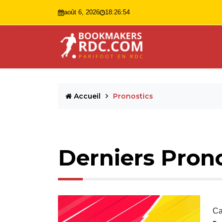
août 6, 2026
18:26:55
Accueil
Pronostics
Derniers Prono
Ca