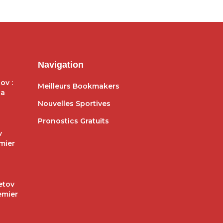
Navigation
ov :
Meilleurs Bookmakers
ga
Nouvelles Sportives
Pronostics Gratuits
v
mier
etov
emier