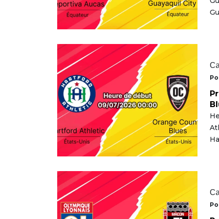
Gu
Gu
Ca
Po
Pr
Bl
He
At
Ha
Ca
Po