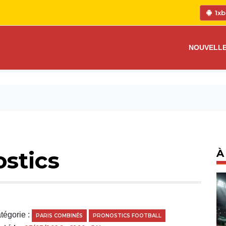
1xb
NOUVELL
stics
À
tégorie :
PARIS COMBINÉS
PRONOSTICS FOOTBALL