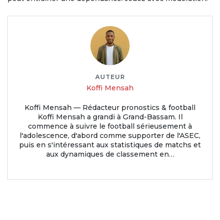
AUTEUR
Koffi Mensah
Koffi Mensah — Rédacteur pronostics & football
Koffi Mensah a grandi à Grand-Bassam. Il
commence à suivre le football sérieusement à
l'adolescence, d'abord comme supporter de l'ASEC,
puis en s'intéressant aux statistiques de matchs et
aux dynamiques de classement en…