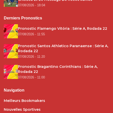
07/08/2026 - 18:04
Derniers Pronostics
Pronostic Flamengo Vitória : Série A, Rodada 22
07/08/2026 - 11:55
Pronostic Santos Athletico Paranaense : Série A,
Rodada 22
07/08/2026 - 11:20
Pronostic Bragantino Corinthians : Série A,
Rodada 22
07/08/2026 - 11:00
Navigation
Meilleurs Bookmakers
Nouvelles Sportives