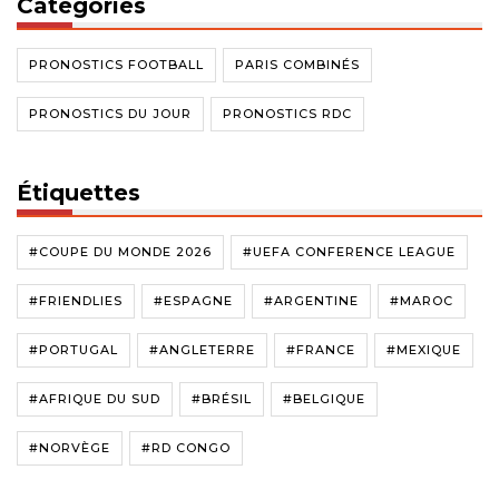
Catégories
PRONOSTICS FOOTBALL
PARIS COMBINÉS
PRONOSTICS DU JOUR
PRONOSTICS RDC
Étiquettes
#COUPE DU MONDE 2026
#UEFA CONFERENCE LEAGUE
#FRIENDLIES
#ESPAGNE
#ARGENTINE
#MAROC
#PORTUGAL
#ANGLETERRE
#FRANCE
#MEXIQUE
#AFRIQUE DU SUD
#BRÉSIL
#BELGIQUE
#NORVÈGE
#RD CONGO