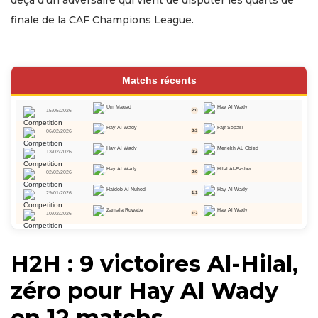
finale de la CAF Champions League.
Matchs récents
Um Magad
Hay Al Wady
15/05/2026
2:0
Hay Al Wady
Fajr Sepasi
06/02/2026
2:3
Hay Al Wady
Meriekh AL Obied
13/02/2026
3:2
Hay Al Wady
Hilal Al-Fasher
02/02/2026
0:0
Haidob Al Nuhod
Hay Al Wady
29/01/2026
1:1
Zamala Ruwaba
Hay Al Wady
10/02/2026
1:2
H2H : 9 victoires Al-Hilal,
zéro pour Hay Al Wady
en 12 matchs