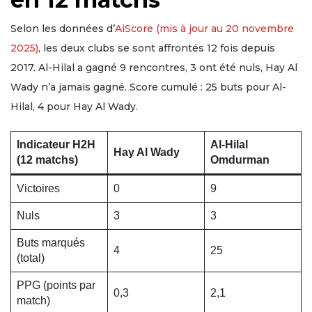
Selon les données d’
AiScore (mis à jour au 20 novembre
2025)
, les deux clubs se sont affrontés 12 fois depuis
2017. Al-Hilal a gagné 9 rencontres, 3 ont été nuls, Hay Al
Wady n’a jamais gagné. Score cumulé : 25 buts pour Al-
Hilal, 4 pour Hay Al Wady.
Indicateur H2H
Al-Hilal
Hay Al Wady
(12 matchs)
Omdurman
Victoires
0
9
Nuls
3
3
Buts marqués
4
25
(total)
PPG (points par
0,3
2,1
match)