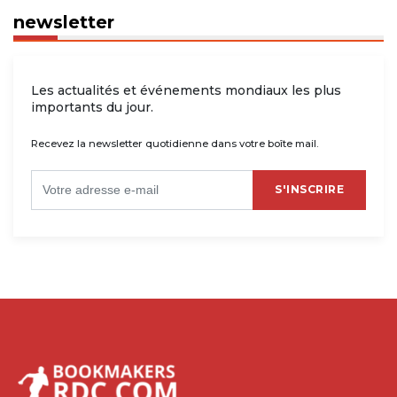
newsletter
Les actualités et événements mondiaux les plus
importants du jour.
Recevez la newsletter quotidienne dans votre boîte mail.
S'INSCRIRE