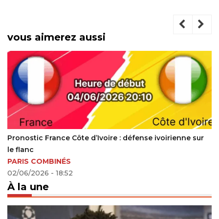
vous aimerez aussi
Pronostic France Côte d’Ivoire : défense ivoirienne sur
le flanc
PARIS COMBINÉS
02/06/2026 - 18:52
À la une