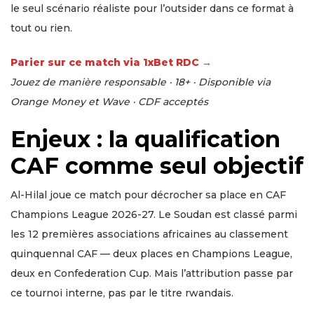
le seul scénario réaliste pour l’outsider dans ce format à
tout ou rien.
Parier sur ce match via 1xBet RDC →
Jouez de manière responsable · 18+ · Disponible via
Orange Money et Wave · CDF acceptés
Enjeux : la qualification
CAF comme seul objectif
Al-Hilal joue ce match pour décrocher sa place en CAF
Champions League 2026-27. Le Soudan est classé parmi
les 12 premières associations africaines au classement
quinquennal CAF — deux places en Champions League,
deux en Confederation Cup. Mais l’attribution passe par
ce tournoi interne, pas par le titre rwandais.