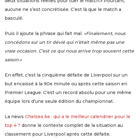
deux situations réelles pour tuer le match.» Pourtant,
aucune ne s’est concrétisée. C’est là que le match a
basculé.
Puis il ajoute la phrase qui fait mal.
«Finalement, nous
concédons sur un tir dévié qui n’était même pas une
vraie occasion. C’est ce qui nous arrive trop souvent cette
saison.»
En effet, c’est la cinquième défaite de Liverpool sur un
but encaissé à la 90e minute ou après cette saison en
Premier League. C’est un record absolu pour une même
équipe lors d’une seule édition du championnat.
La news
Chelsea 6e : qui a le meilleur calendrier pour le
top 4 ?
donne le contexte complet de la situation au
classement pour Liverpool après cette défaite.