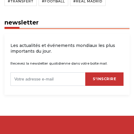
#TRANSFERT
#FOOTBALL
#REAL MADRID
newsletter
Les actualités et événements mondiaux les plus
importants du jour.
Recevez la newsletter quotidienne dans votre boîte mail.
S'INSCRIRE