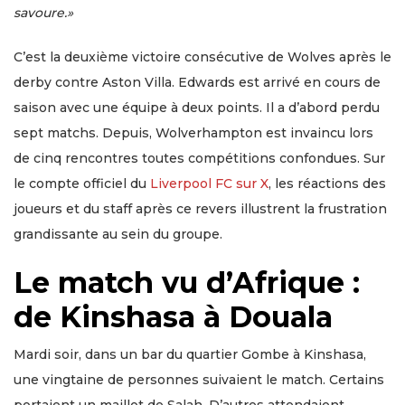
savoure.»
C’est la deuxième victoire consécutive de Wolves après le
derby contre Aston Villa. Edwards est arrivé en cours de
saison avec une équipe à deux points. Il a d’abord perdu
sept matchs. Depuis, Wolverhampton est invaincu lors
de cinq rencontres toutes compétitions confondues. Sur
le compte officiel du
Liverpool FC sur X
, les réactions des
joueurs et du staff après ce revers illustrent la frustration
grandissante au sein du groupe.
Le match vu d’Afrique :
de Kinshasa à Douala
Mardi soir, dans un bar du quartier Gombe à Kinshasa,
une vingtaine de personnes suivaient le match. Certains