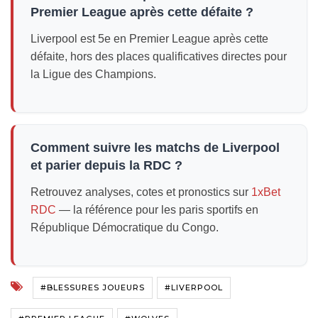
Premier League après cette défaite ?
Liverpool est 5e en Premier League après cette
défaite, hors des places qualificatives directes pour
la Ligue des Champions.
Comment suivre les matchs de Liverpool
et parier depuis la RDC ?
Retrouvez analyses, cotes et pronostics sur
1xBet
RDC
— la référence pour les paris sportifs en
République Démocratique du Congo.
#BLESSURES JOUEURS
#LIVERPOOL