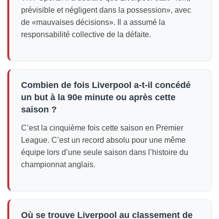
prévisible et négligent dans la possession», avec
de «mauvaises décisions». Il a assumé la
responsabilité collective de la défaite.
Combien de fois Liverpool a-t-il concédé
un but à la 90e minute ou après cette
saison ?
C’est la cinquième fois cette saison en Premier
League. C’est un record absolu pour une même
équipe lors d’une seule saison dans l’histoire du
championnat anglais.
Où se trouve Liverpool au classement de