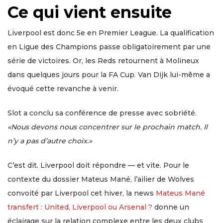
Ce qui vient ensuite
Liverpool est donc 5e en Premier League. La qualification
en Ligue des Champions passe obligatoirement par une
série de victoires. Or, les Reds retournent à Molineux
dans quelques jours pour la FA Cup. Van Dijk lui-même a
évoqué cette revanche à venir.
Slot a conclu sa conférence de presse avec sobriété.
«Nous devons nous concentrer sur le prochain match. Il
n’y a pas d’autre choix.»
C’est dit. Liverpool doit répondre — et vite. Pour le
contexte du dossier Mateus Mané, l’ailier de Wolves
convoité par Liverpool cet hiver, la news
Mateus Mané
transfert : United, Liverpool ou Arsenal ?
donne un
éclairage sur la relation complexe entre les deux clubs