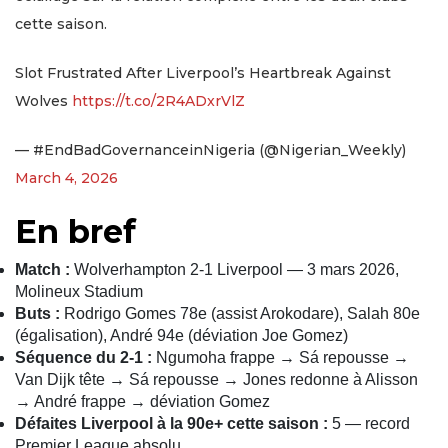
cette saison.
Slot Frustrated After Liverpool’s Heartbreak Against
Wolves
https://t.co/2R4ADxrVlZ
— #EndBadGovernanceinNigeria (@Nigerian_Weekly)
March 4, 2026
En bref
Match :
Wolverhampton 2-1 Liverpool — 3 mars 2026,
Molineux Stadium
Buts :
Rodrigo Gomes 78e (assist Arokodare), Salah 80e
(égalisation), André 94e (déviation Joe Gomez)
Séquence du 2-1 :
Ngumoha frappe → Sá repousse →
Van Dijk tête → Sá repousse → Jones redonne à Alisson
→ André frappe → déviation Gomez
Défaites Liverpool à la 90e+ cette saison :
5 — record
Premier League absolu