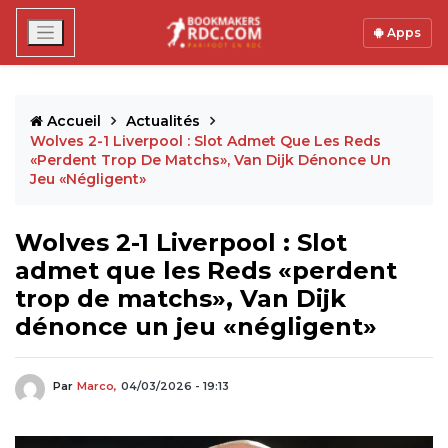
Apps
Accueil
Actualités
Wolves 2-1 Liverpool : Slot Admet Que Les Reds
«perdent Trop De Matchs», Van Dijk Dénonce Un
Jeu «négligent»
Wolves 2-1 Liverpool : Slot
admet que les Reds «perdent
trop de matchs», Van Dijk
dénonce un jeu «négligent»
Par
Marco,
04/03/2026 - 19:13