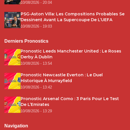
10/08/2026 - 20:04
PSG-Aston Villa: Les Compositions Probables Se
Dessinent Avant La Supercoupe De L’UEFA
10/08/2026 - 19:03
Derniers Pronostics
Pronostic Leeds Manchester United : Le Roses
Derby À Dublin
10/08/2026 - 13:54
Pronostic Newcastle Everton : Le Duel
Historique À Murrayfield
10/08/2026 - 13:42
Pronostic Arsenal Como : 3 Paris Pour Le Test
De L’Emirates
10/08/2026 - 13:29
Navigation