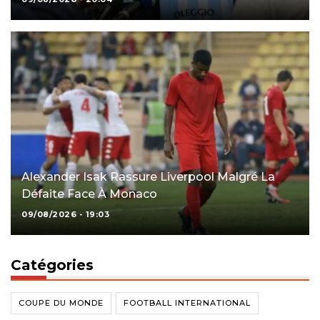
Alexander Isak Rassure Liverpool Malgré La
Défaite Face À Monaco
09/08/2026 - 19:03
Catégories
COUPE DU MONDE
FOOTBALL INTERNATIONAL