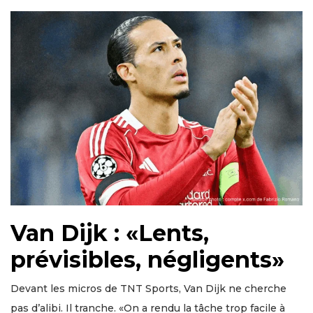
Van Dijk : «Lents,
prévisibles, négligents»
Devant les micros de TNT Sports, Van Dijk ne cherche
pas d’alibi. Il tranche. «On a rendu la tâche trop facile à