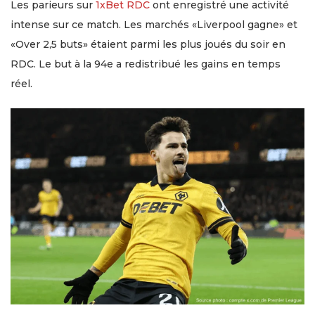
Les parieurs sur
1xBet RDC
ont enregistré une activité
intense sur ce match. Les marchés «Liverpool gagne» et
«Over 2,5 buts» étaient parmi les plus joués du soir en
RDC. Le but à la 94e a redistribué les gains en temps
réel.