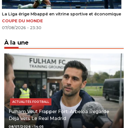
Argentine – Suisse: un quart de finale tendu avec
l’Albiceleste en favorite
COUPE DU MONDE
09/07/2026 - 21:08
À la une
ACTUALITÉS FOOTBALL
Fulham Veut Frapper Fort: Arbeloa Regarde
Déjà Vers Le Real Madrid
08/07/2026 - 14:05