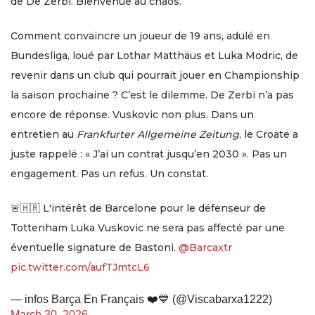
de De Zerbi. Bienvenue au chaos.
Comment convaincre un joueur de 19 ans, adulé en
Bundesliga, loué par Lothar Matthäus et Luka Modric, de
revenir dans un club qui pourrait jouer en Championship
la saison prochaine ? C’est le dilemme. De Zerbi n’a pas
encore de réponse. Vuskovic non plus. Dans un
entretien au
Frankfurter Allgemeine Zeitung
, le Croate a
juste rappelé : « J’ai un contrat jusqu’en 2030 ». Pas un
engagement. Pas un refus. Un constat.
🚨🇭🇷 L'intérêt de Barcelone pour le défenseur de
Tottenham Luka Vuskovic ne sera pas affecté par une
éventuelle signature de Bastoni.
@Barcaxtr
pic.twitter.com/aufTJmtcL6
— infos Barça En Français ❤️💙 (@Viscabarxa1222)
March 30, 2026