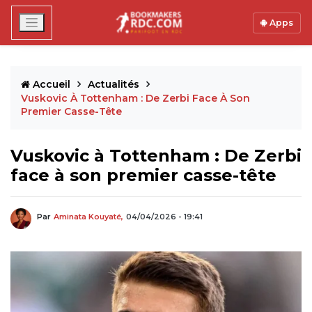
Apps
Accueil
Actualités
Vuskovic À Tottenham : De Zerbi Face À Son
Premier Casse-Tête
Vuskovic à Tottenham : De Zerbi
face à son premier casse-tête
Par
Aminata Kouyaté,
04/04/2026 - 19:41