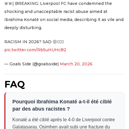
🚨🚨| BREAKING: Liverpool FC have condemned the
shocking and unacceptable racist abuse aimed at
Ibrahima Konaté on social media, describing it as vile and
deeply disturbing.
RACISM IN 2026? SAD 😔🤦🏻‍♂️
pic.twitter.com/Rb5uHUHcB2
— Goals Side (@goalsside)
March 20, 2026
FAQ
Pourquoi Ibrahima Konaté a-t-il été ciblé
par des abus racistes ?
Konaté a été ciblé après le 4-0 de Liverpool contre
Galatasaray. Osimhen avait subi une fracture du