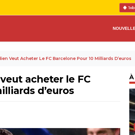
1xb
NOUVELL
ien Veut Acheter Le FC Barcelone Pour 10 Milliards D’euros
veut acheter le FC
À
lliards d’euros