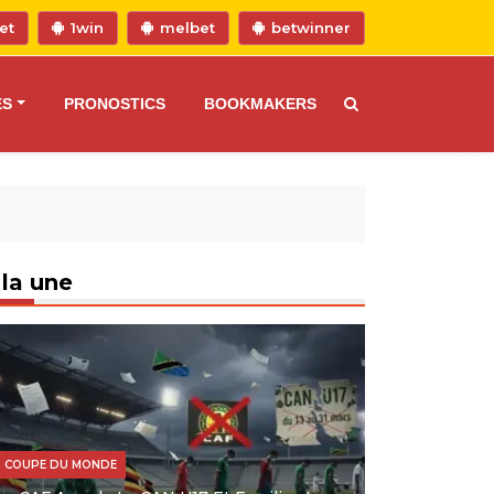
et
1win
melbet
betwinner
ES
PRONOSTICS
BOOKMAKERS
 la une
COUPE DU MONDE