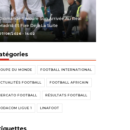
Diomande Savoure Son Arrivée Au Real
Madrid Et Fixe Déjà La Suite
07/08/2026 - 14:02
atégories
COUPE DU MONDE
FOOTBALL INTERNATIONAL
CTUALITÉS FOOTBALL
FOOTBALL AFRICAIN
MERCATO FOOTBALL
RÉSULTATS FOOTBALL
ODACOM LIGUE 1
LINAFOOT
tiquettes