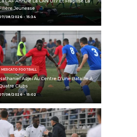
La CAF Annule La CAN U17 Et Fragilise La
Filière Jeunesse
07/08/2026 - 15:34
MERCATO FOOTBALL
Nathaniel Adjei Au Centre D’une Bataille À
Quatre Clubs
07/08/2026 - 15:02