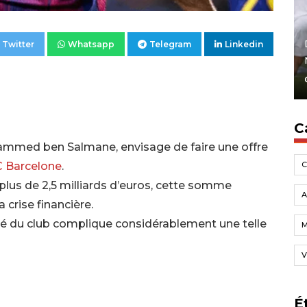
Twitter
Whatsapp
Telegram
Linkedin
C
ohammed ben Salmane, envisage de faire une offre
 Barcelone
.
 plus de 2,5 milliards d’euros, cette somme
A
 crise financière.
été du club complique considérablement une telle
V
É