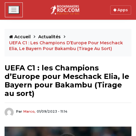
Apps
Accueil
Actualités
UEFA C1 : Les Champions D’Europe Pour Meschack
Elia, Le Bayern Pour Bakambu (Tirage Au Sort)
UEFA C1 : les Champions
d’Europe pour Meschack Elia, le
Bayern pour Bakambu (Tirage
au sort)
Par
Marco,
01/09/2023 - 11:14