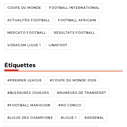
COUPE DU MONDE
FOOTBALL INTERNATIONAL
ACTUALITÉS FOOTBALL
FOOTBALL AFRICAIN
MERCATO FOOTBALL
RÉSULTATS FOOTBALL
VODACOM LIGUE 1
LINAFOOT
Étiquettes
#PREMIER LEAGUE
#COUPE DU MONDE 2026
#BLESSURES JOUEURS
#RUMEURS DE TRANSFERT
#FOOTBALL MAROCAIN
#RD CONGO
#LIGUE DES CHAMPIONS
#LIGUE 1
#ARSENAL