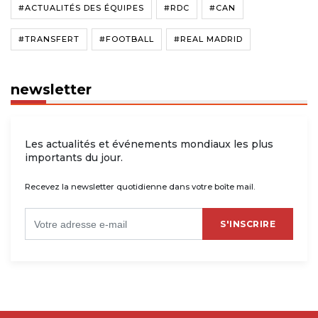
#ACTUALITÉS DES ÉQUIPES
#RDC
#CAN
#TRANSFERT
#FOOTBALL
#REAL MADRID
newsletter
Les actualités et événements mondiaux les plus
importants du jour.
Recevez la newsletter quotidienne dans votre boîte mail.
S'INSCRIRE