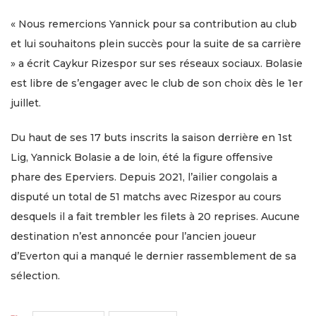
« Nous remercions Yannick pour sa contribution au club
et lui souhaitons plein succès pour la suite de sa carrière
» a écrit Caykur Rizespor sur ses réseaux sociaux. Bolasie
est libre de s’engager avec le club de son choix dès le 1er
juillet.
Du haut de ses 17 buts inscrits la saison derrière en 1st
Lig, Yannick Bolasie a de loin, été la figure offensive
phare des Eperviers. Depuis 2021, l’ailier congolais a
disputé un total de 51 matchs avec Rizespor au cours
desquels il a fait trembler les filets à 20 reprises. Aucune
destination n’est annoncée pour l’ancien joueur
d’Everton qui a manqué le dernier rassemblement de sa
sélection.