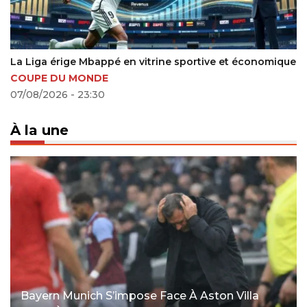
ige Mbappé en vitrine sportive et économique
France : l’a
U MONDE
16/09/2024 - 
 - 23:30
À la une
Bayern Munich S’impose Face À Aston Villa