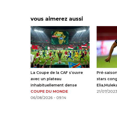
vous aimerez aussi
La Coupe de la CAF s’ouvre
Pré-saison en feu pour
avec un plateau
stars congolaises : Ka
inhabituellement dense
Elia,Muleka et Kakuta
COUPE DU MONDE
marquent lors des mat
21/07/2023 - 18:14
06/08/2026 - 09:14
amicaux !