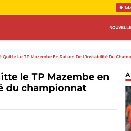
1xb
NOUVELL
ibé Quitte Le TP Mazembe En Raison De L’instabilité Du Cham
quitte le TP Mazembe en
À
ité du championnat