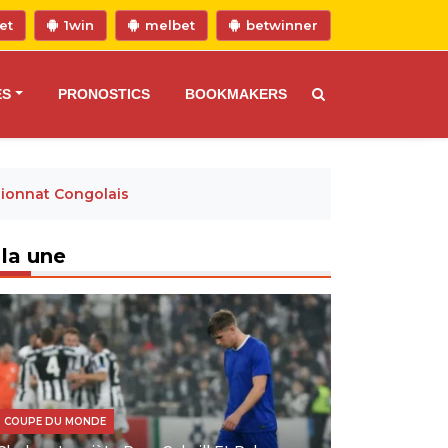
et
1win
melbet
betwinner
ES
PRONOSTICS
BOOKMAKERS
pionnat Congolais
 la une
COUPE DU MONDE