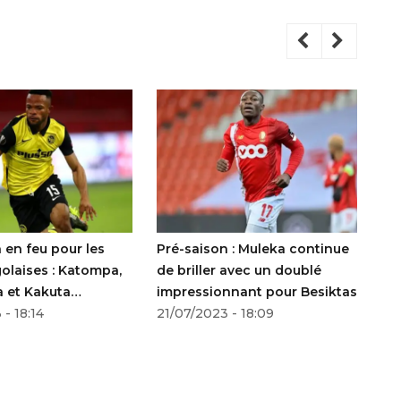
Mercato : Aldo 
transfert Surpr
Partisan Belgra
21/07/2023 - 15:
 les
Pré-saison : Muleka continue
tompa,
de briller avec un doublé
impressionnant pour Besiktas
chs
21/07/2023 - 18:09