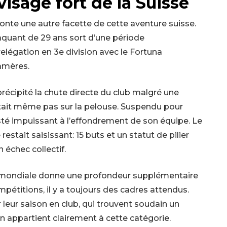
 visage fort de la Suisse
aconte une autre facette de cette aventure suisse.
ttaquant de 29 ans sort d’une période
elégation en 3e division avec le Fortuna
amères.
 précipité la chute directe du club malgré une
’était même pas sur la pelouse. Suspendu pour
isté impuissant à l’effondrement de son équipe. Le
estait saisissant: 15 buts et un statut de pilier
 échec collectif.
cène mondiale donne une profondeur supplémentaire
pétitions, il y a toujours des cadres attendus.
 leur saison en club, qui trouvent soudain un
ten appartient clairement à cette catégorie.