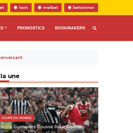
et
1win
melbet
betwinner
ES
PRONOSTICS
BOOKMAKERS
Renversant
 la une
COUPE DU MONDE
Bruno Guimaraes Pousse Pour Arsenal,