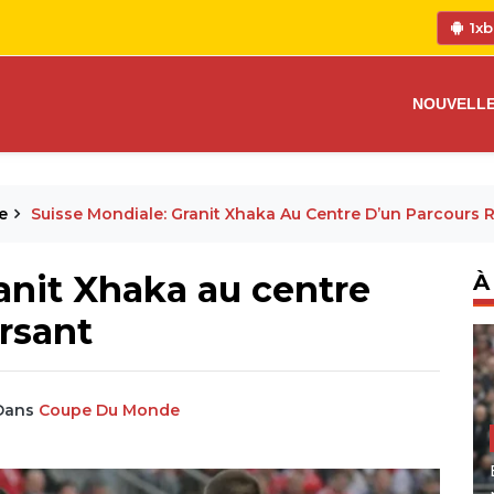
1xb
NOUVELL
e
Suisse Mondiale: Granit Xhaka Au Centre D’un Parcours 
anit Xhaka au centre
À
rsant
Dans
Coupe Du Monde