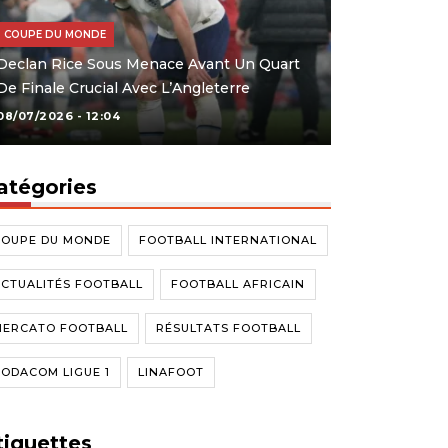
COUPE DU MONDE
Declan Rice Sous Menace Avant Un Quart
De Finale Crucial Avec L’Angleterre
08/07/2026 - 12:04
atégories
COUPE DU MONDE
FOOTBALL INTERNATIONAL
CTUALITÉS FOOTBALL
FOOTBALL AFRICAIN
MERCATO FOOTBALL
RÉSULTATS FOOTBALL
ODACOM LIGUE 1
LINAFOOT
tiquettes