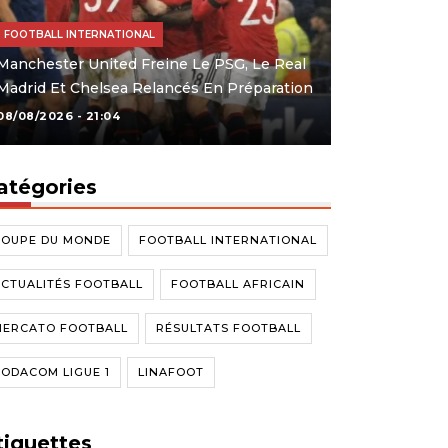
FOOTBALL INTERNATIONAL
Manchester United Freine Le PSG, Le Real
Madrid Et Chelsea Relancés En Préparation
08/08/2026 - 21:04
atégories
COUPE DU MONDE
FOOTBALL INTERNATIONAL
CTUALITÉS FOOTBALL
FOOTBALL AFRICAIN
MERCATO FOOTBALL
RÉSULTATS FOOTBALL
ODACOM LIGUE 1
LINAFOOT
tiquettes