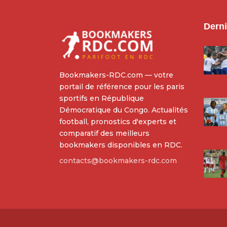
Derni
Bookmakers-RDC.com — votre
portail de référence pour les paris
sportifs en République
Démocratique du Congo. Actualités
football, pronostics d'experts et
comparatif des meilleurs
bookmakers disponibles en RDC.
contacts@bookmakers-rdc.com