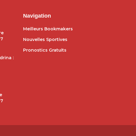
Navigation
Meilleurs Bookmakers
re
27
Nouvelles Sportives
Pronostics Gratuits
rina :
e
27