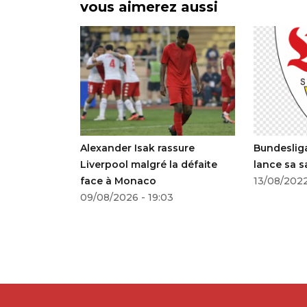
vous aimerez aussi
ourne la
Alexander Isak rassure
Bundesliga
’engage
Liverpool malgré la défaite
lance sa s
face à Monaco
13/08/2022 
OTBALL
09/08/2026 - 19:03
4