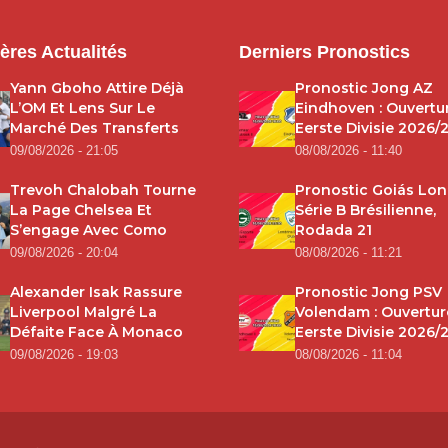
ères Actualités
Derniers Pronostics
Yann Gboho Attire Déjà
Pronostic Jong AZ
L’OM Et Lens Sur Le
Eindhoven : Ouvertu
Marché Des Transferts
Eerste Divisie 2026/
09/08/2026 - 21:05
08/08/2026 - 11:40
Trevoh Chalobah Tourne
Pronostic Goiás Lond
La Page Chelsea Et
Série B Brésilienne,
S’engage Avec Como
Rodada 21
09/08/2026 - 20:04
08/08/2026 - 11:21
Alexander Isak Rassure
Pronostic Jong PSV
Liverpool Malgré La
Volendam : Ouvertur
Défaite Face À Monaco
Eerste Divisie 2026/
09/08/2026 - 19:03
08/08/2026 - 11:04