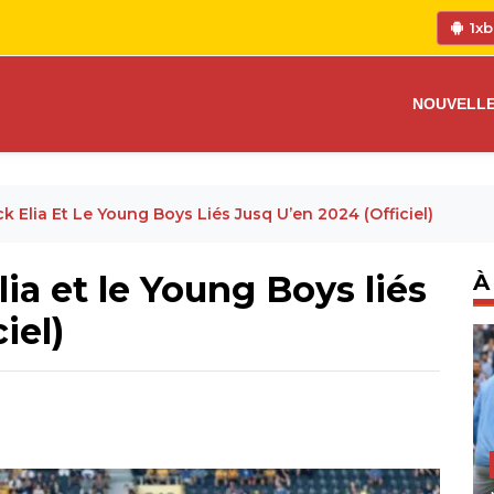
1xb
NOUVELL
k Elia Et Le Young Boys Liés Jusq U’en 2024 (Officiel)
ia et le Young Boys liés
À
iel)