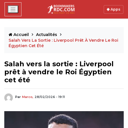
Apps
Accueil
Actualités
Salah Vers La Sortie : Liverpool Prêt À Vendre Le Roi
Égyptien Cet Été
Salah vers la sortie : Liverpool
prêt à vendre le Roi Égyptien
cet été
Par
Marco,
28/02/2026 - 19:11