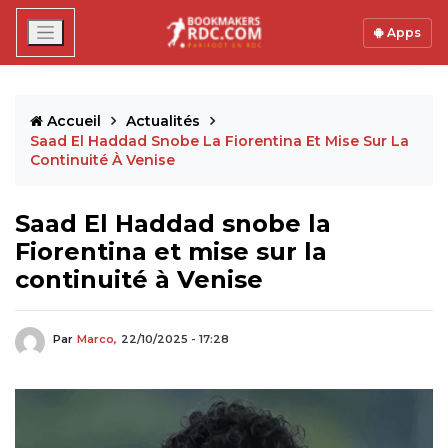
Apps
Accueil
Actualités
Saad El Haddad Snobe La Fiorentina Et Mise Sur La
Continuité À Venise
Saad El Haddad snobe la
Fiorentina et mise sur la
continuité à Venise
Par
Marco,
22/10/2025 - 17:28