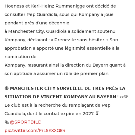
Hoeness et Karl-Heinz Rummenigge ont décidé de
consulter Pep Guardiola, sous qui Kompany a joué
pendant près d’une décennie
à Manchester City. Guardiola a solidement soutenu
Kompany, déclarant : « Prenez-le sans hésiter. » Son
approbation a apporté une légitimité essentielle à la
nomination de
Kompany, rassurant ainsi la direction du Bayern quant à
son aptitude à assumer un rôle de premier plan.
🔴 𝗠𝗔𝗡𝗖𝗛𝗘𝗦𝗧𝗘𝗥 𝗖𝗜𝗧𝗬 𝗦𝗨𝗥𝗩𝗘𝗜𝗟𝗟𝗘 𝗗𝗘 𝗧𝗥𝗘̀𝗦 𝗣𝗥𝗘̀𝗦 𝗟𝗔
𝗦𝗜𝗧𝗨𝗔𝗧𝗜𝗢𝗡 𝗗𝗘 𝗩𝗜𝗡𝗖𝗘𝗡𝗧 𝗞𝗢𝗠𝗣𝗔𝗡𝗬 𝗔𝗨 𝗕𝗔𝗬𝗘𝗥𝗡 ! 👀🩵
Le club est à la recherche du remplaçant de Pep
Guardiola, dont le contrat expire en 2027. ⏳
🗞️
@SPORTBILD
pic.twitter.com/FrL5KXXG84