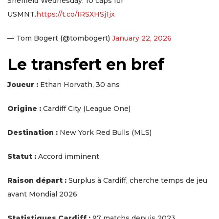
Sheffield Wednesday. 10 caps for
USMNT.
https://t.co/IRSXHSj1jx
— Tom Bogert (@tombogert)
January 22, 2026
Le transfert en bref
Joueur :
Ethan Horvath, 30 ans
Origine :
Cardiff City (League One)
Destination :
New York Red Bulls (MLS)
Statut :
Accord imminent
Raison départ :
Surplus à Cardiff, cherche temps de jeu
avant Mondial 2026
Statistiques Cardiff :
97 matchs depuis 2023