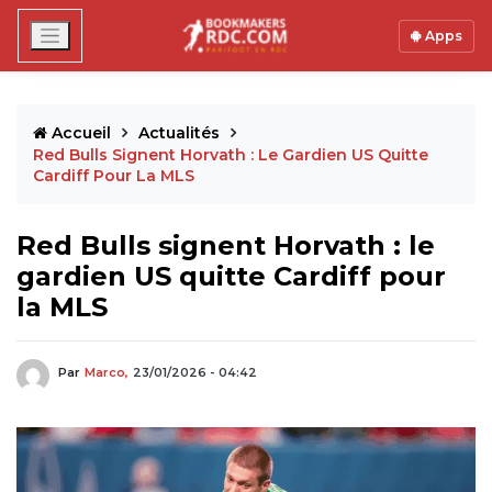
Apps
Accueil
Actualités
Red Bulls Signent Horvath : Le Gardien US Quitte
Cardiff Pour La MLS
Red Bulls signent Horvath : le
gardien US quitte Cardiff pour
la MLS
Par
Marco,
23/01/2026 - 04:42