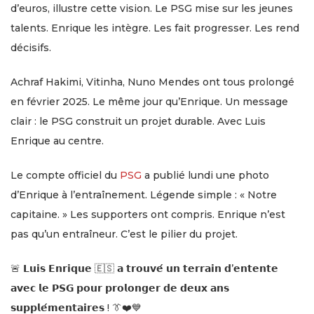
d’euros, illustre cette vision. Le PSG mise sur les jeunes
talents. Enrique les intègre. Les fait progresser. Les rend
décisifs.
Achraf Hakimi, Vitinha, Nuno Mendes ont tous prolongé
en février 2025. Le même jour qu’Enrique. Un message
clair : le PSG construit un projet durable. Avec Luis
Enrique au centre.
Le compte officiel du
PSG
a publié lundi une photo
d’Enrique à l’entraînement. Légende simple : « Notre
capitaine. » Les supporters ont compris. Enrique n’est
pas qu’un entraîneur. C’est le pilier du projet.
🚨 𝗟𝘂𝗶𝘀 𝗘𝗻𝗿𝗶𝗾𝘂𝗲 🇪🇸 𝗮 𝘁𝗿𝗼𝘂𝘃𝗲́ 𝘂𝗻 𝘁𝗲𝗿𝗿𝗮𝗶𝗻 𝗱’𝗲𝗻𝘁𝗲𝗻𝘁𝗲
𝗮𝘃𝗲𝗰 𝗹𝗲 𝗣𝗦𝗚 𝗽𝗼𝘂𝗿 𝗽𝗿𝗼𝗹𝗼𝗻𝗴𝗲𝗿 𝗱𝗲 𝗱𝗲𝘂𝘅 𝗮𝗻𝘀
𝘀𝘂𝗽𝗽𝗹𝗲́𝗺𝗲𝗻𝘁𝗮𝗶𝗿𝗲𝘀 ! 👔❤️💙