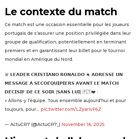
Le contexte du match
Ce match est une occasion essentielle pour les joueurs
portugais de s’assurer une position privilégiée dans leur
groupe de qualification, potentiellement en terminant
premiers et en garantissant leur billet pour le tournoi
mondial en Amérique du Nord.
🚨 𝗟𝗘𝗔𝗗𝗘𝗥 𝗖𝗥𝗜𝗦𝗧𝗜𝗔𝗡𝗢 𝗥𝗢𝗡𝗔𝗟𝗗𝗢 🐐 𝗔𝗗𝗥𝗘𝗦𝗦𝗘 𝗨𝗡
𝗠𝗘𝗦𝗦𝗔𝗚𝗘 𝗔̀ 𝗦𝗘𝗖𝗢𝗘́𝗤𝗨𝗜𝗣𝗜𝗘𝗥𝗦 𝗔𝗩𝗔𝗡𝗧 𝗟𝗘 𝗠𝗔𝗧𝗖𝗛
𝗗𝗘́𝗖𝗜𝗦𝗜𝗙 𝗗𝗘 𝗖𝗘 𝗦𝗢𝗜𝗥 (𝗦𝗔𝗡𝗦 𝗟𝗨𝗜) 🇵🇹❤️ :
« Allons-y l’équipe. Tous ensemble aujourd’hui et pour
toujours, pour…
pic.twitter.com/LZyarivF6Z
— ActuCR7 (@ActuCR7_)
November 16, 2025