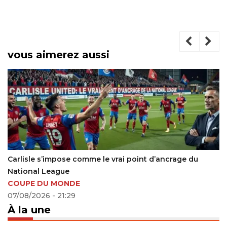
vous aimerez aussi
le s’impose comme le vrai point d’ancrage du
Angleterr
al League
devant L
E DU MONDE
22/03/20
2026 - 21:29
À la une