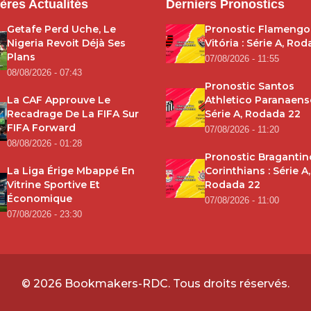
ères Actualités
Derniers Pronostics
Getafe Perd Uche, Le
Pronostic Flamengo
Nigeria Revoit Déjà Ses
Vitória : Série A, Ro
Plans
07/08/2026 - 11:55
08/08/2026 - 07:43
Pronostic Santos
La CAF Approuve Le
Athletico Paranaense
Recadrage De La FIFA Sur
Série A, Rodada 22
FIFA Forward
07/08/2026 - 11:20
08/08/2026 - 01:28
Pronostic Bragantin
La Liga Érige Mbappé En
Corinthians : Série A,
Vitrine Sportive Et
Rodada 22
Économique
07/08/2026 - 11:00
07/08/2026 - 23:30
© 2026
Bookmakers-RDC
. Tous droits réservés.