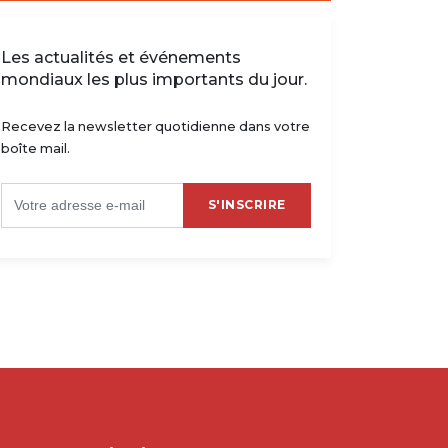
rquie : Yannick Bolasie
Les dernières nouvelles du
Les actualités et événements
mondiaux les plus importants du jour.
nce bien sa pré-saison
mercato des Congolais!
/07/2022 - 22:57
30/05/2022 - 20:19
Recevez la newsletter quotidienne dans votre
boîte mail.
S'INSCRIRE