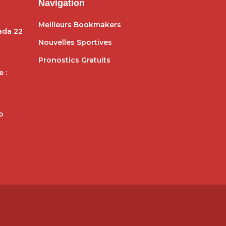
Navigation
Meilleurs Bookmakers
dada 22
Nouvelles Sportives
Pronostics Gratuits
 :
o