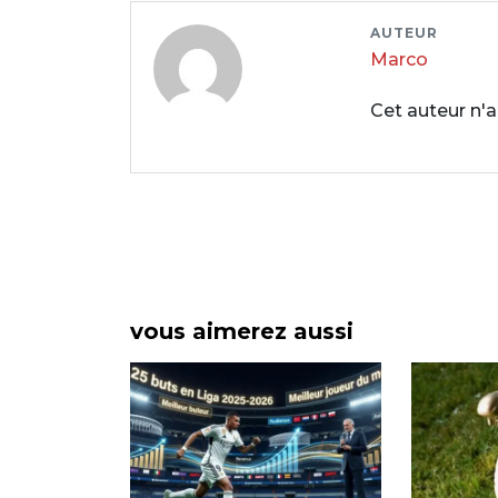
AUTEUR
Marco
Cet auteur n'a
vous aimerez aussi