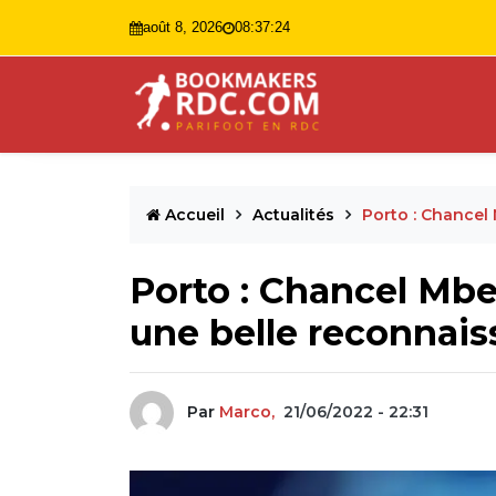
août 8, 2026
08:37:25
Accueil
Actualités
Porto : Chancel
Porto : Chancel Mbe
une belle reconnai
Par
Marco,
21/06/2022 - 22:31