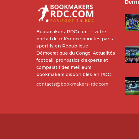
Derni
Bookmakers-RDC.com — votre
portail de référence pour les paris
sportifs en République
Démocratique du Congo. Actualités
football, pronostics d'experts et
comparatif des meilleurs
bookmakers disponibles en RDC.
contacts@bookmakers-rdc.com