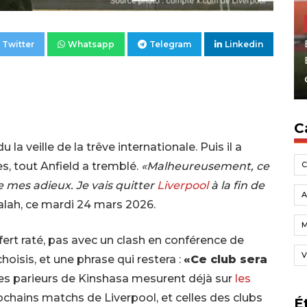
Twitter
Whatsapp
Telegram
Linkedin
C
 la veille de la trêve internationale. Puis il a
s, tout Anfield a tremblé.
«Malheureusement, ce
de mes adieux. Je vais quitter
Liverpool
à la fin de
A
lah, ce mardi 24 mars 2026.
fert raté, pas avec un clash en conférence de
V
oisis, et une phrase qui restera :
«Ce club sera
es parieurs de Kinshasa mesurent déjà sur
les
chains matchs de Liverpool, et celles des clubs
É