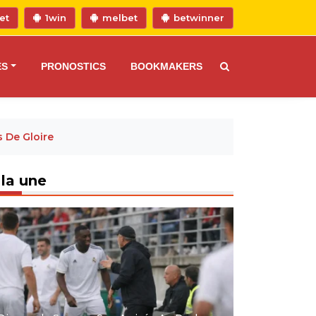
et
1win
melbet
betwinner
ES
PRONOSTICS
BOOKMAKERS
s De Gloire
 la une