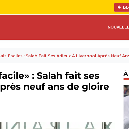
1xb
NOUVELL
mais Facile» : Salah Fait Ses Adieux À Liverpool Après Neuf An
acile» : Salah fait ses
À
près neuf ans de gloire