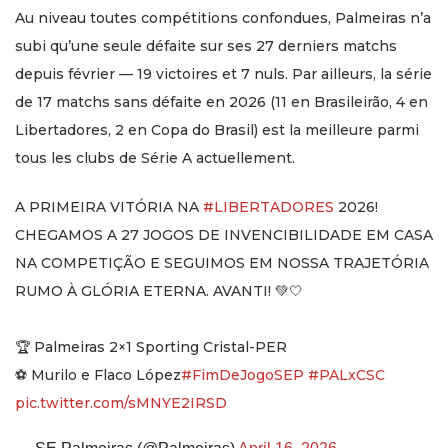
Au niveau toutes compétitions confondues, Palmeiras n’a
subi qu’une seule défaite sur ses 27 derniers matchs
depuis février — 19 victoires et 7 nuls. Par ailleurs, la série
de 17 matchs sans défaite en 2026 (11 en Brasileirão, 4 en
Libertadores, 2 en Copa do Brasil) est la meilleure parmi
tous les clubs de Série A actuellement.
A PRIMEIRA VITÓRIA NA
#LIBERTADORES
2026!
CHEGAMOS A 27 JOGOS DE INVENCIBILIDADE EM CASA
NA COMPETIÇÃO E SEGUIMOS EM NOSSA TRAJETÓRIA
RUMO À GLÓRIA ETERNA. AVANTI! 💚🤍
🏆 Palmeiras 2×1 Sporting Cristal-PER
⚽ Murilo e Flaco López
#FimDeJogoSEP
#PALxCSC
pic.twitter.com/sMNYE2IRSD