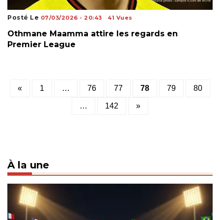
Posté Le
07/03/2026 - 20:43
41 Vues
Othmane Maamma attire les regards en
Premier League
Posts
«
1
…
76
77
78
79
80
pagination
…
142
»
À la une