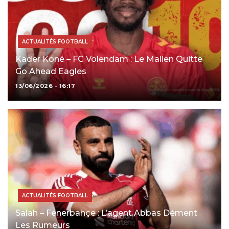
ACTUALITÉS FOOTBALL
Kader Koné – FC Volendam : Le Malien Quitte
Go Ahead Eagles
13/06/2026 - 16:17
ACTUALITÉS FOOTBALL
Salah – Fenerbahçe : L’agent Abbas Dément
Les Rumeurs