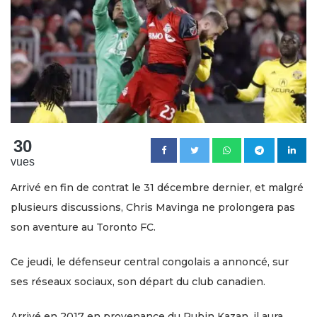
30
vues
Arrivé en fin de contrat le 31 décembre dernier, et malgré
plusieurs discussions, Chris Mavinga ne prolongera pas
son aventure au Toronto FC.
Ce jeudi, le défenseur central congolais a annoncé, sur
ses réseaux sociaux, son départ du club canadien.
Arrivé en 2017 en provenance du Rubin Kazan, il aura