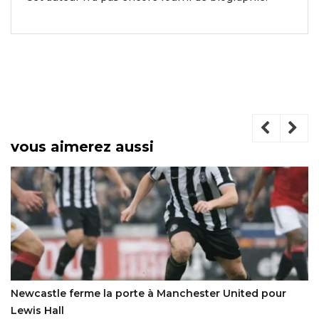
vous aimerez aussi
 Manchester United pour
France : Samuel Moutoussamy
02/02/2023 - 12:51