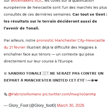
Sur
Bookmakers RDC
, les cotes sur la qualification
européenne de Newcastle sont l’un des marchés les plus
consultés de ces dernières semaines.
Car tout se tient :
les résultats sur le terrain décideront aussi de
l’avenir de Tonali.
Par ailleurs, notre
pronostic Manchester City–Newcastle
du 21 février
illustrait déjà la difficulté des Magpies à
enchaîner face aux ténors — un contexte qui pèse
directement sur leur course à l’Europe.
🚨 𝗦𝗔𝗡𝗗𝗥𝗢 𝗧𝗢𝗡𝗔𝗟𝗜 🇮🇹 𝗡𝗘 𝗦𝗘𝗥𝗔𝗜𝗧 𝗣𝗔𝗦 𝗖𝗢𝗡𝗧𝗥𝗘 𝗨𝗡
𝗗𝗘́𝗣𝗔𝗥𝗧 𝗔̀ 𝗠𝗔𝗡𝗖𝗛𝗘𝗦𝗧𝗘𝗥 𝗨𝗡𝗜𝗧𝗘𝗗 𝗖𝗘𝗧 𝗘́𝗧𝗘́ ! 👀🔱❤️
🗞️
@FabrizioRomano
pic.twitter.com/mwp1o0anMp
— Glory_Foot (@Glory_foot0)
March 30, 2026