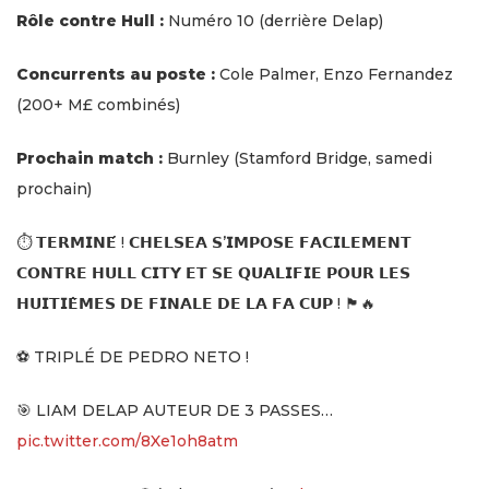
Rôle contre Hull :
Numéro 10 (derrière Delap)
Concurrents au poste :
Cole Palmer, Enzo Fernandez
(200+ M£ combinés)
Prochain match :
Burnley (Stamford Bridge, samedi
prochain)
⏱️ 𝗧𝗘𝗥𝗠𝗜𝗡𝗘́ ! 𝗖𝗛𝗘𝗟𝗦𝗘𝗔 𝗦’𝗜𝗠𝗣𝗢𝗦𝗘 𝗙𝗔𝗖𝗜𝗟𝗘𝗠𝗘𝗡𝗧
𝗖𝗢𝗡𝗧𝗥𝗘 𝗛𝗨𝗟𝗟 𝗖𝗜𝗧𝗬 𝗘𝗧 𝗦𝗘 𝗤𝗨𝗔𝗟𝗜𝗙𝗜𝗘 𝗣𝗢𝗨𝗥 𝗟𝗘𝗦
𝗛𝗨𝗜𝗧𝗜𝗘̀𝗠𝗘𝗦 𝗗𝗘 𝗙𝗜𝗡𝗔𝗟𝗘 𝗗𝗘 𝗟𝗔 𝗙𝗔 𝗖𝗨𝗣 ! 🏴󠁧󠁢󠁥󠁮󠁧󠁿🔥
⚽️ TRIPLÉ DE PEDRO NETO !
🎯 LIAM DELAP AUTEUR DE 3 PASSES…
pic.twitter.com/8Xe1oh8atm