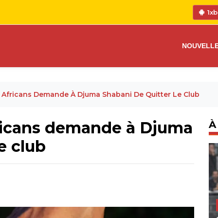
1xb
NOUVELL
 Africans Demande À Djuma Shabani De Quitter Le Club
ricans demande à Djuma
À
e club