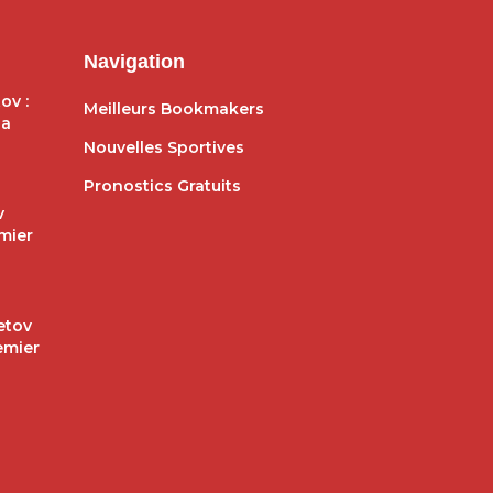
Navigation
ov :
Meilleurs Bookmakers
ga
Nouvelles Sportives
Pronostics Gratuits
v
mier
etov
emier