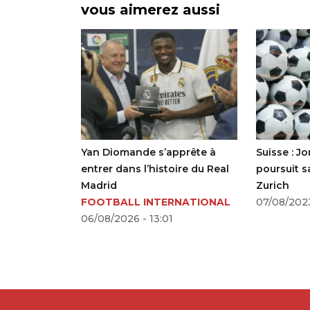
vous aimerez aussi
entre retour
Yan Diomande s’apprête à
Suisse : J
ed et pari
entrer dans l’histoire du Real
poursuit s
Madrid
Zurich
E
FOOTBALL INTERNATIONAL
07/08/2023
06/08/2026 - 13:01