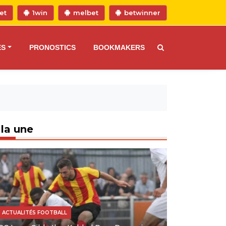
et
1win
melbet
betwinner
ES
PRONOSTICS
BOOKMAKERS
 la une
ACTUALITÉS FOOTBALL