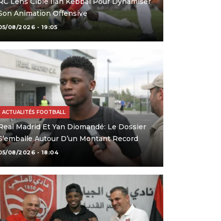
RC Lens Cible Ilan Kebbal Pour Dynamiser
Son Animation Offensive
05/08/2026 - 19:05
ACTUALITÉS FOOTBALL
Real Madrid Et Yan Diomandé: Le Dossier
S’emballe Autour D’un Montant Record
05/08/2026 - 18:04