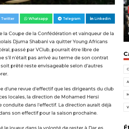
Twitter
Whatsapp
Telegram
Linkedin
de la Coupe de la Confédération et vainqueur de la
golais Djuma Shabani va quitter Young Africans
ral, passé par VClub, pourrait être libre de
C
 s’il n’était pas arrivé au terme de son contrat
 soit prêté reste envisageable selon d’autres
rer.
A
e d’une revue d’effectif que les dirigeants du club
rces locales, la direction de Mohamed Hersi
conduite dans l’effectif. La direction aurait déjà
V
ans son effectif pour la saison prochaine.
É
 le joueur dans la volonté de rester à Dar es