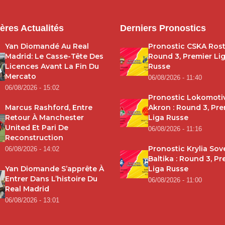
ères Actualités
Derniers Pronostics
Yan Diomandé Au Real
Pronostic CSKA Rost
Madrid: Le Casse-Tête Des
Round 3, Premier Li
Licences Avant La Fin Du
Russe
Mercato
06/08/2026 - 11:40
06/08/2026 - 15:02
Pronostic Lokomoti
Marcus Rashford, Entre
Akron : Round 3, Pre
Retour À Manchester
Liga Russe
United Et Pari De
06/08/2026 - 11:16
Reconstruction
Pronostic Krylia Sov
06/08/2026 - 14:02
Baltika : Round 3, Pr
Yan Diomande S’apprête À
Liga Russe
Entrer Dans L’histoire Du
06/08/2026 - 11:00
Real Madrid
06/08/2026 - 13:01