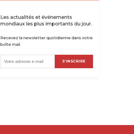
Les actualités et événements
mondiaux les plus importants du jour.
Recevez la newsletter quotidienne dans votre
boîte mail.
S'INSCRIRE
rcato : Fulham, Neeskens
Classement FIFA : la RDC
bano est un agent libre
gagne deux places au mond
/07/2023 - 18:21
30/06/2023 - 13:10