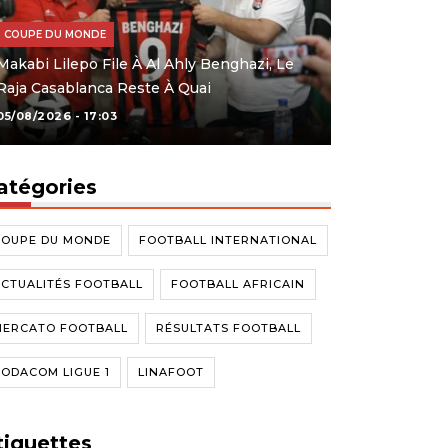
COUPE DU MONDE
Makabi Lilepo File À Al Ahly Benghazi, Le
Raja Casablanca Reste À Quai
05/08/2026 - 17:03
atégories
COUPE DU MONDE
FOOTBALL INTERNATIONAL
CTUALITÉS FOOTBALL
FOOTBALL AFRICAIN
MERCATO FOOTBALL
RÉSULTATS FOOTBALL
ODACOM LIGUE 1
LINAFOOT
tiquettes