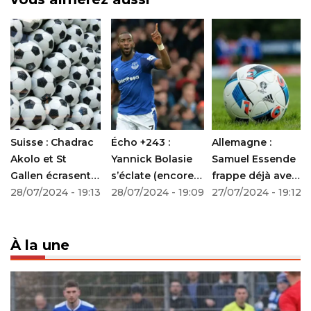
Suisse : Chadrac
Écho +243 :
Allemagne :
Akolo et St
Yannick Bolasie
Samuel Essende
Gallen écrasent
s’éclate (encore)
frappe déjà avec
Young Boys de
28/07/2024 - 19:13
au Brésil
28/07/2024 - 19:09
Augsbourg
27/07/2024 - 19:12
Meschack Elia
À la une