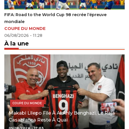
FIFA: Road to the World Cup 98 recrée l’épreuve
mondiale
COUPE DU MONDE
06/08/2026 - 11:28
À la une
COUPE DU MONDE
Makabi Lilepo File À Al Ahly Benghazi, Le Raja
Casablanca Reste À Quai
05/08/2026 - 17:03