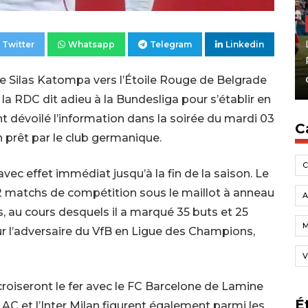
Twitter
Whatsapp
Telegram
Linkedin
t de Silas Katompa vers l’Étoile Rouge de Belgrade
e la RDC dit adieu à la Bundesliga pour s’établir en
nt dévoilé l’information dans la soirée du mardi 03
C
prêt par le club germanique.
avec effet immédiat jusqu’à la fin de la saison. Le
32 matchs de compétition sous le maillot à anneau
A
, au cours desquels il a marqué 35 buts et 25
ur l’adversaire du VfB en Ligue des Champions,
V
roiseront le fer avec le FC Barcelone de Lamine
É
C et l’Inter Milan figurent également parmi les