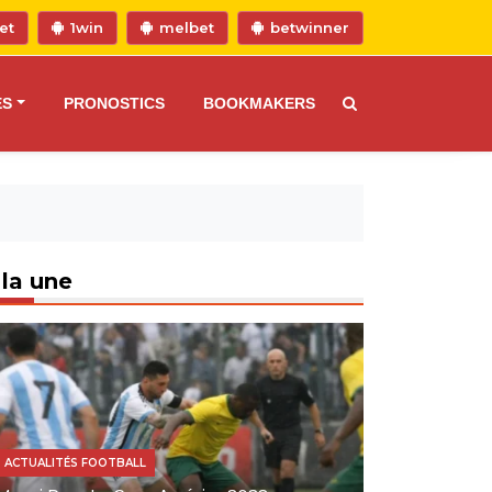
et
1win
melbet
betwinner
ES
PRONOSTICS
BOOKMAKERS
 la une
ACTUALITÉS FOOTBALL