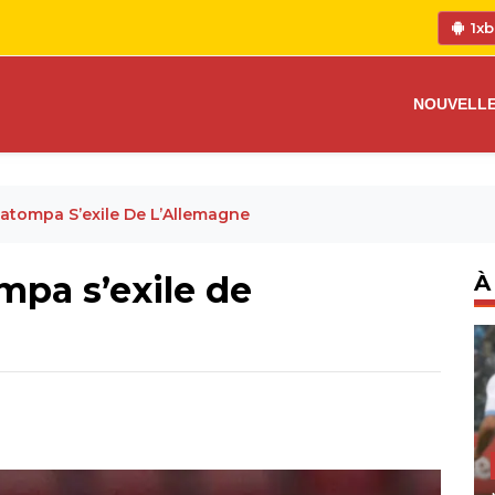
1xb
NOUVELL
Katompa S’exile De L’Allemagne
mpa s’exile de
À