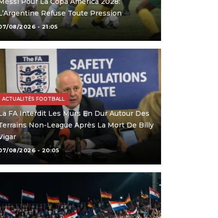
Messi Pour La Copa América 2028:
L’Argentine Refuse Toute Pression
07/08/2026 - 21:05
ACTUALITÉS FOOTBALL
La FA Interdit Les Murs En Dur Autour Des
Terrains Non-League Après La Mort De Billy
Vigar
07/08/2026 - 20:05