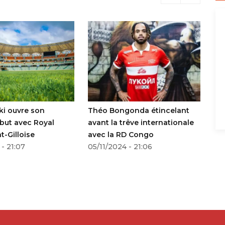
ouvre son
Théo Bongonda étincelant
Tanza
 avec Royal
avant la trêve internationale
Yanga
illoise
avec la RD Congo
31/10/
1:07
05/11/2024 - 21:06