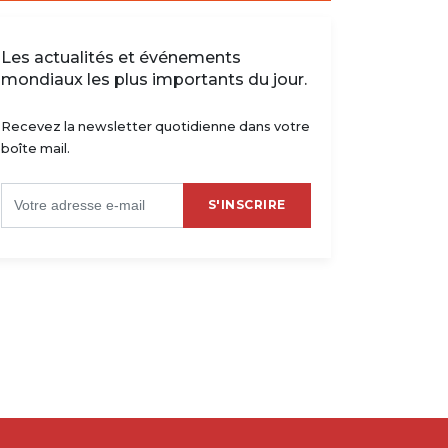
Les actualités et événements
mondiaux les plus importants du jour.
Recevez la newsletter quotidienne dans votre
boîte mail.
S'INSCRIRE
nie : Baleke permet au
Espagne : Real Betis, Bakambu
 de s’imposer
prêt à revenir
2024 - 19:57
08/09/2024 - 17:24