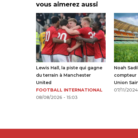
vous aimerez aussi
se
Lewis Hall, la piste qui gagne
Noah Sadiki 
ngham
du terrain à Manchester
compteur but
t du PSG
United
Union Saint-G
ALL
FOOTBALL INTERNATIONAL
07/11/2024 - 2
08/08/2026 - 15:03